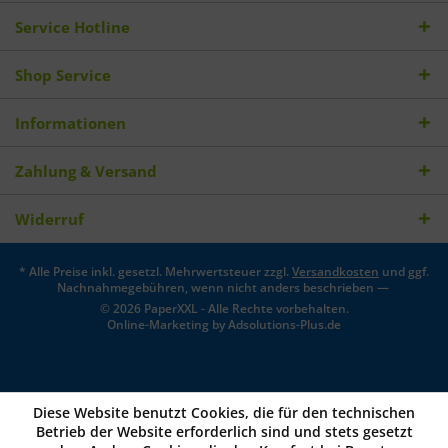
Service Hotline
Shop Service
Informationen
Zahlung & Versand
Widerruf
* Alle Preise inkl. gesetzl. Mehrwertsteuer zzgl.
Versandkosten
und ggf.
Nachnahmegebühren, wenn nicht anders beschrieben —
© 2026 PaperXXL - Alle Rechte vorbehalten.
Online-Marketing by
Adsolutions-Plus.de
Diese Website benutzt Cookies, die für den technischen
Betrieb der Website erforderlich sind und stets gesetzt