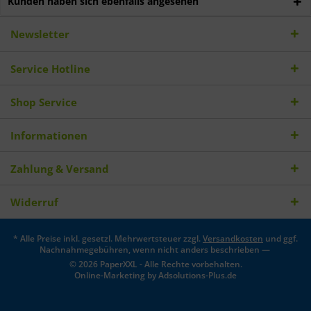
Kunden haben sich ebenfalls angesehen
Newsletter
Service Hotline
Shop Service
Informationen
Zahlung & Versand
Widerruf
* Alle Preise inkl. gesetzl. Mehrwertsteuer zzgl.
Versandkosten
und ggf.
Nachnahmegebühren, wenn nicht anders beschrieben —
© 2026 PaperXXL - Alle Rechte vorbehalten.
Online-Marketing by
Adsolutions-Plus.de