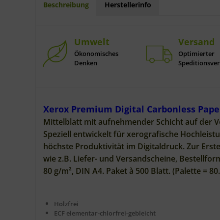
Beschreibung
Herstellerinfo
Umwelt
Versand
Ökonomisches
Optimierter
Denken
Speditionsve
Xerox Premium Digital Carbonless Pap
Mittelblatt mit aufnehmender Schicht auf der 
Speziell entwickelt für xerografische Hochleist
höchste Produktivität im Digitaldruck. Zur Er
wie z.B. Liefer- und Versandscheine, Bestellfor
80 g/m², DIN A4. Paket à 500 Blatt. (Palette = 80.
Holzfrei
ECF elementar-chlorfrei-gebleicht