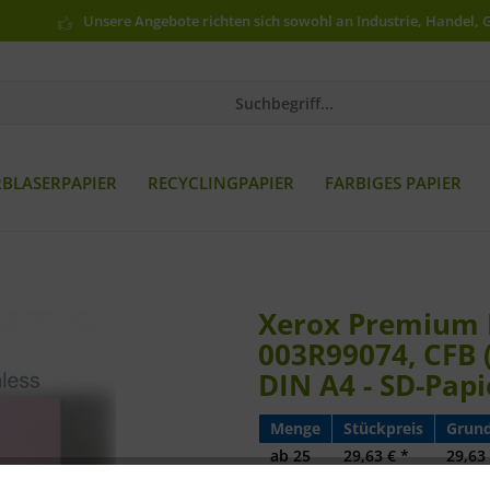
Unsere Angebote richten sich sowohl an Industrie, Handel, 
RBLASERPAPIER
RECYCLINGPAPIER
FARBIGES PAPIER
Xerox Premium D
003R99074, CFB (
DIN A4 - SD-Papi
Menge
Stückpreis
Grund
ab
25
29,63 € *
29,63 
ab
50
22,13 € *
22,13 