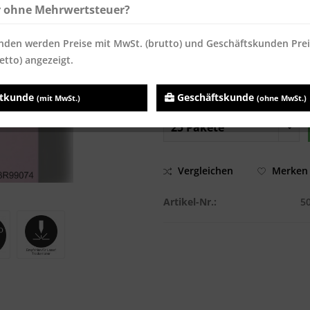
r ohne Mehrwertsteuer?
ab
100
21,90 € *
21,90 
ab
160
19,28 € *
19,28 
nden werden Preise mit MwSt. (brutto) und Geschäftskunden Pre
Inhalt:
500 Blatt
etto) angezeigt.
Preise inkl. MwSt.
zzgl. Versandk
Sofort versandfertig, Lieferzei
atkunde
Geschäftskunde
(mit MwSt.)
(ohne MwSt.)
Vergleichen
Merken
Artikel-Nr.:
5