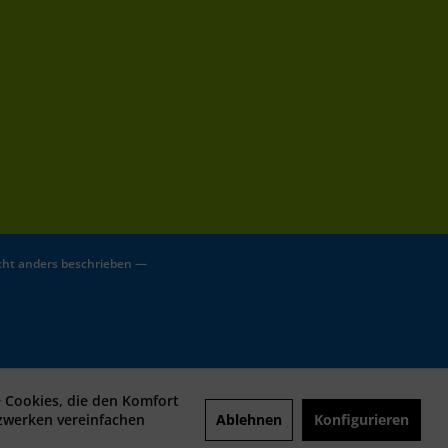
ht anders beschrieben —
e Cookies, die den Komfort
Ablehnen
Konfigurieren
tzwerken vereinfachen