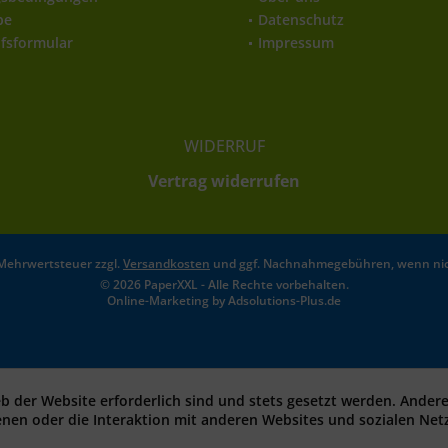
be
Datenschutz
fsformular
Impressum
WIDERRUF
Vertrag widerrufen
l. Mehrwertsteuer zzgl.
Versandkosten
und ggf. Nachnahmegebühren, wenn nic
© 2026 PaperXXL - Alle Rechte vorbehalten.
Online-Marketing by
Adsolutions-Plus.de
eb der Website erforderlich sind und stets gesetzt werden. Ander
enen oder die Interaktion mit anderen Websites und sozialen Ne