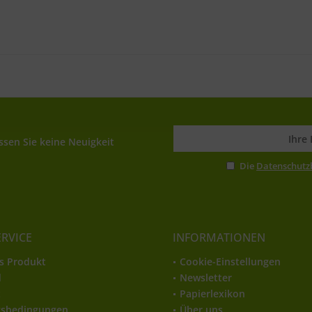
sen Sie keine Neuigkeit
Die
Datenschut
ERVICE
INFORMATIONEN
s Produkt
Cookie-Einstellungen
d
Newsletter
t
Papierlexikon
gsbedingungen
Über uns