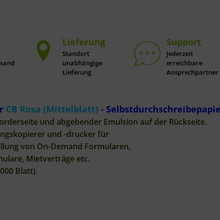
Lieferung
Support
Standort
Jederzeit
rsand
unabhängige
erreichbare
Lieferung
Ansprechpartner
er
CB Rosa (Mittelblatt)
- Selbstdurchschreibepapi
Vorderseite und abgebender Emulsion auf der Rückseite.
ungskopierer und -drucker für
stellung von On-Demand Formularen,
mulare, Mietverträge etc.
000 Blatt).