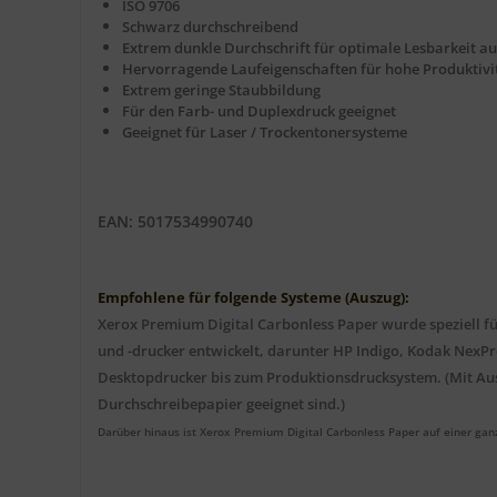
ISO 9706
Schwarz durchschreibend
Extrem dunkle Durchschrift für optimale Lesbarkeit a
Hervorragende Laufeigenschaften für hohe Produktivi
Extrem geringe Staubbildung
Für den Farb- und Duplexdruck geeignet
Geeignet für Laser / Trockentonersysteme
EAN: 5017534990740
Empfohlene für folgende Systeme (Auszug):
Xerox Premium Digital Carbonless Paper wurde speziell fü
und -drucker entwickelt, darunter HP Indigo, Kodak NexP
Desktopdrucker bis zum Produktionsdrucksystem. (Mit Aus
Durchschreibepapier geeignet sind.)
Darüber hinaus ist Xerox Premium Digital Carbonless Paper auf einer gan