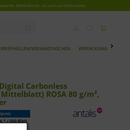
Gewerbe, Behörden etc. als auch an Verbraucher.

BRIEFHÜLLEN/VERSANDTASCHEN
VERPACKUNG
BESTS
igital Carbonless
Mittelblatt) ROSA 80 g/m²,
er
preis
€ * / 500 Blatt
€ * / 500 Blatt