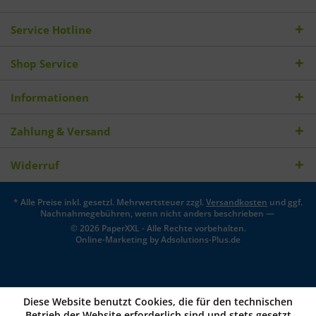
Service Hotline
Shop Service
Informationen
Zahlung & Versand
Widerruf
* Alle Preise inkl. gesetzl. Mehrwertsteuer zzgl.
Versandkosten
und ggf.
Nachnahmegebühren, wenn nicht anders beschrieben —
© 2026 PaperXXL - Alle Rechte vorbehalten.
Online-Marketing by
Adsolutions-Plus.de
Diese Website benutzt Cookies, die für den technischen
Betrieb der Website erforderlich sind und stets gesetzt