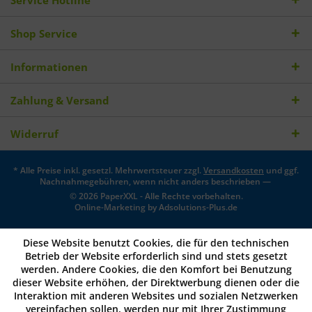
Shop Service
Informationen
Zahlung & Versand
Widerruf
* Alle Preise inkl. gesetzl. Mehrwertsteuer zzgl.
Versandkosten
und ggf.
Nachnahmegebühren, wenn nicht anders beschrieben —
© 2026 PaperXXL - Alle Rechte vorbehalten.
Online-Marketing by
Adsolutions-Plus.de
Diese Website benutzt Cookies, die für den technischen
Betrieb der Website erforderlich sind und stets gesetzt
werden. Andere Cookies, die den Komfort bei Benutzung
dieser Website erhöhen, der Direktwerbung dienen oder die
Interaktion mit anderen Websites und sozialen Netzwerken
vereinfachen sollen, werden nur mit Ihrer Zustimmung