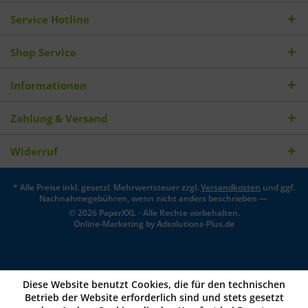
Service Hotline
Shop Service
Informationen
Zahlung & Versand
Widerruf
* Alle Preise inkl. gesetzl. Mehrwertsteuer zzgl.
Versandkosten
und ggf.
Nachnahmegebühren, wenn nicht anders beschrieben —
© 2026 PaperXXL - Alle Rechte vorbehalten.
Online-Marketing by
Adsolutions-Plus.de
Diese Website benutzt Cookies, die für den technischen
Betrieb der Website erforderlich sind und stets gesetzt