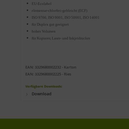
EU-Ecolabel
elementar-chlorfrei-gebleicht (ECF)
ISO 9706, ISO 9001, ISO 50001, ISO 14001
für Duplex gut geeignet
hohes Volumen
für Kopierer, Laser- und Inkjetdrucker
EAN: 3329680002232 - Karton
EAN: 3329680002225 - Ries
Verfügbare Downloads:
Download