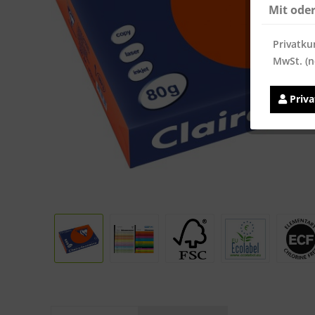
Mit ode
Privatku
MwSt. (n
Priv