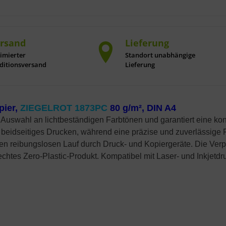
rsand
Lieferung
imierter
Standort unabhängige
ditionsversand
Lieferung
pier,
ZIEGELROT 1873PC
80 g/m², DIN A4
 Auswahl an lichtbeständigen Farbtönen und garantiert eine kon
r beidseitiges Drucken, während eine präzise und zuverlässige 
inen reibungslosen Lauf durch Druck- und Kopiergeräte. Die Ver
htes Zero-Plastic-Produkt. Kompatibel mit Laser- und Inkjetdruc