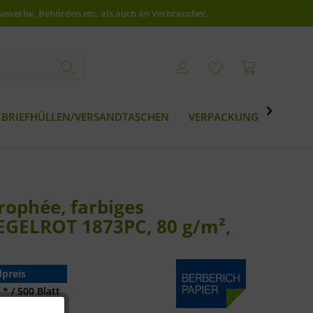
Gewerbe, Behörden etc. als auch an Verbraucher.

BRIEFHÜLLEN/VERSANDTASCHEN
VERPACKUNG
BESTS
rophée, farbiges
IEGELROT 1873PC, 80 g/m²,
preis
 * / 500 Blatt
 * / 500 Blatt