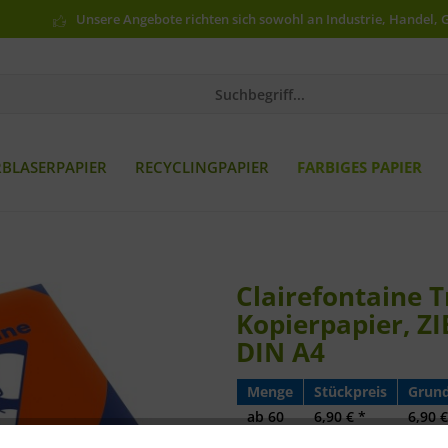
Unsere Angebote richten sich sowohl an Industrie, Handel, 
RBLASERPAPIER
RECYCLINGPAPIER
FARBIGES PAPIER
Clairefontaine T
Kopierpapier, Z
DIN A4
Menge
Stückpreis
Grund
ab
60
6,90 € *
6,90 €
ab
100
6,78 € *
6,78 €