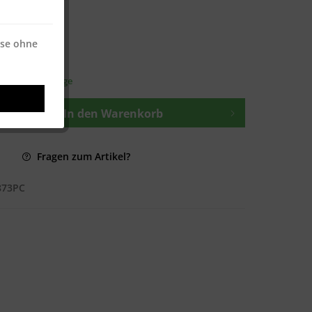
 * / 500 Blatt
ise ohne
osten
—
t ca. 1-3 Werktage
In den
Warenkorb
Fragen zum Artikel?
873PC