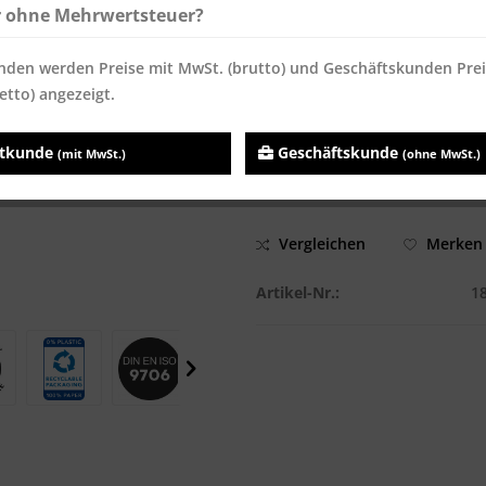
r ohne Mehrwertsteuer?
ab
200
6,19 € *
6,19 €
Inhalt:
500 Blatt
nden werden Preise mit MwSt. (brutto) und Geschäftskunden Pre
Preise inkl. MwSt.
zzgl. Versandk
etto) angezeigt.
Sofort versandfertig, Lieferzei
atkunde
Geschäftskunde
(mit MwSt.)
(ohne MwSt.)
Vergleichen
Merken
Artikel-Nr.:
1