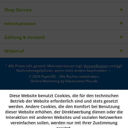
Shop Service
Informationen
Zahlung & Versand
Widerruf
* Alle Preise inkl. gesetzl. Mehrwertsteuer zzgl.
Versandkosten
und ggf.
Nachnahmegebühren, wenn nicht anders beschrieben —
© 2026 PaperXXL - Alle Rechte vorbehalten.
Online-Marketing by
Adsolutions-Plus.de
Diese Website benutzt Cookies, die für den technischen
Betrieb der Website erforderlich sind und stets gesetzt
werden. Andere Cookies, die den Komfort bei Benutzung
dieser Website erhöhen, der Direktwerbung dienen oder die
Interaktion mit anderen Websites und sozialen Netzwerken
vereinfachen sollen, werden nur mit Ihrer Zustimmung