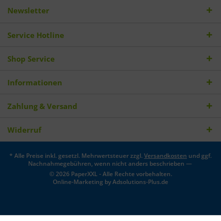
Newsletter
Service Hotline
Shop Service
Informationen
Zahlung & Versand
Widerruf
* Alle Preise inkl. gesetzl. Mehrwertsteuer zzgl.
Versandkosten
und ggf.
Nachnahmegebühren, wenn nicht anders beschrieben —
© 2026 PaperXXL - Alle Rechte vorbehalten.
Online-Marketing by
Adsolutions-Plus.de