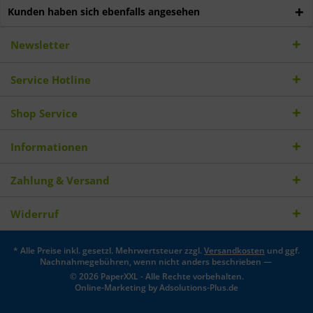
Kunden haben sich ebenfalls angesehen
Newsletter
Service Hotline
Shop Service
Informationen
Zahlung & Versand
Widerruf
* Alle Preise inkl. gesetzl. Mehrwertsteuer zzgl.
Versandkosten
und ggf.
Nachnahmegebühren, wenn nicht anders beschrieben —
© 2026 PaperXXL - Alle Rechte vorbehalten.
Online-Marketing by
Adsolutions-Plus.de