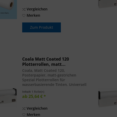
Vergleichen
Merken
Zum Produkt
Coala Matt Coated 120
Plotterrollen, matt...
Coala, Matt Coated 120,
Posterpapier, matt-gestrichen
Spezial Plotterrollen für
wasserbasierende Tinten. Universell
einsetzbares Inkjet-Papier, matt-
Inhalt
1 Rolle(n)
gestrichen bzw. beschichtet, für
ab 25,64 € *
Plakate und Grafiken in Premium-
Qualität mit besonderer...
Vergleichen
Merken