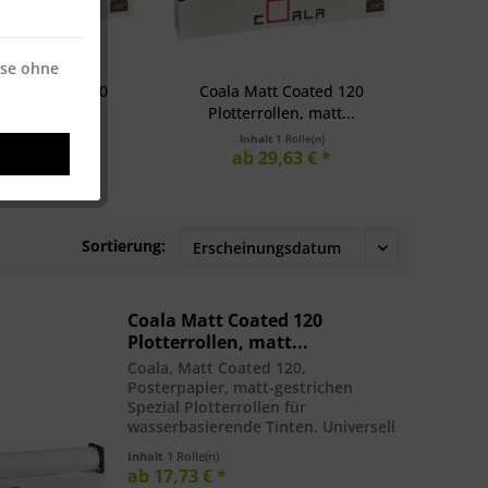
ise ohne
att Coated 120
Coala Matt Coated 120
rollen, matt...
Plotterrollen, matt...
halt
1 Rolle(n)
Inhalt
1 Rolle(n)
 25,64 € *
ab 29,63 € *
Sortierung:
Coala Matt Coated 120
Plotterrollen, matt...
Coala, Matt Coated 120,
Posterpapier, matt-gestrichen
Spezial Plotterrollen für
wasserbasierende Tinten. Universell
einsetzbares Inkjet-Papier, matt-
Inhalt
1 Rolle(n)
gestrichen bzw. beschichtet, für
ab 17,73 € *
Plakate und Grafiken in Premium-