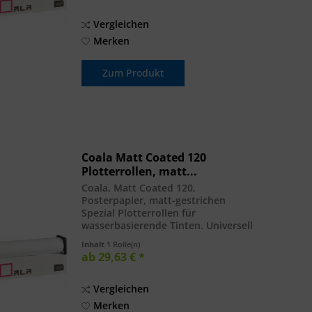
Qualität mit besonderer...
Vergleichen
Merken
Zum Produkt
Coala Matt Coated 120
Plotterrollen, matt...
Coala, Matt Coated 120,
Posterpapier, matt-gestrichen
Spezial Plotterrollen für
wasserbasierende Tinten. Universell
einsetzbares Inkjet-Papier, matt-
Inhalt
1 Rolle(n)
gestrichen bzw. beschichtet, für
ab 29,63 € *
Plakate und Grafiken in Premium-
Qualität mit besonderer...
Vergleichen
Merken