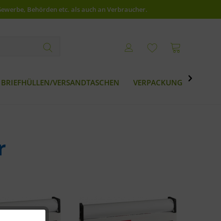
Gewerbe, Behörden etc. als auch an Verbraucher.

BRIEFHÜLLEN/VERSANDTASCHEN
VERPACKUNG
BESTS
r