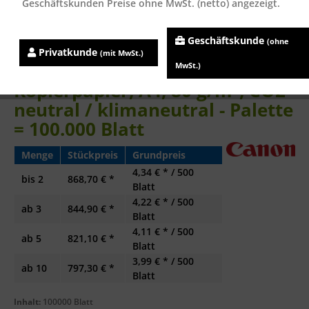
Geschäftskunden Preise ohne MwSt. (netto) angezeigt.
Geschäftskunde
(ohne
Privatkunde
(mit MwSt.)
Canon RED Label ZERO
MwSt.)
Kopierpapier, A4, 80 g/m², CO2
neutral / klimaneutral - Palette
= 100.000 Blatt
Menge
Stückpreis
Grundpreis
4,34 € * / 500
bis
2
868,70 € *
Blatt
4,22 € * / 500
ab
3
844,90 € *
Blatt
4,11 € * / 500
ab
5
821,10 € *
Blatt
3,99 € * / 500
ab
10
797,30 € *
Blatt
Inhalt:
100000 Blatt