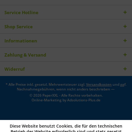
Service Hotline
Shop Service
Informationen
Zahlung & Versand
Widerruf
* Alle Preise inkl. gesetzl. Mehrwertsteuer zzgl.
Versandkosten
und ggf.
Nachnahmegebühren, wenn nicht anders beschrieben —
© 2026 PaperXXL - Alle Rechte vorbehalten.
Online-Marketing by
Adsolutions-Plus.de
Diese Website benutzt Cookies, die für den technischen
Betrieb der Website erforderlich sind und stets gesetzt