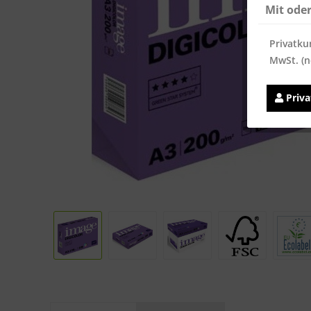
Mit ode
Privatku
MwSt. (n
Priv