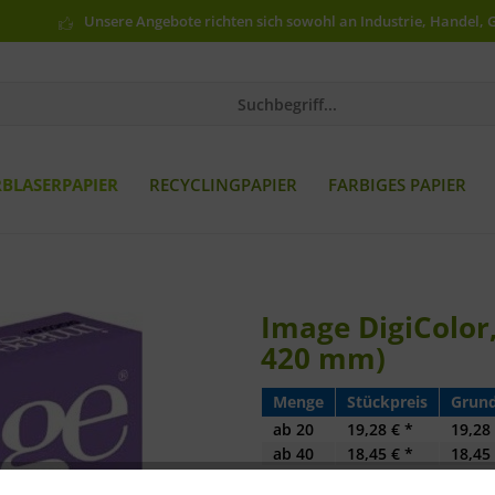
Unsere Angebote richten sich sowohl an Industrie, Handel, 
RBLASERPAPIER
RECYCLINGPAPIER
FARBIGES PAPIER
Image DigiColor,
420 mm)
Menge
Stückpreis
Grund
ab
20
19,28 € *
19,28 
ab
40
18,45 € *
18,45 
ab
80
16,07 € *
16,07 