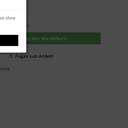
osten
—
ise ohne
t ca. 1-3 Werktage
In den
Warenkorb
Fragen zum Artikel?
69998