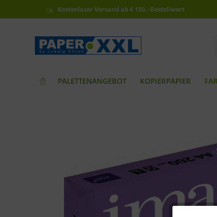
Kostenloser Versand ab € 150,- Bestellwert
PALETTENANGEBOT
KOPIERPAPIER
FA