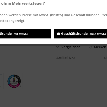
r ohne Mehrwertsteuer?
Inhalt:
250 Blatt
Preise inkl. MwSt.
zzgl. Versandk
nden werden Preise mit MwSt. (brutto) und Geschäftskunden Pre
etto) angezeigt.
Sofort versandfertig, Lieferzei
atkunde
Geschäftskunde
(mit MwSt.)
(ohne MwSt.)
Vergleichen
Merken
Artikel-Nr.:
4