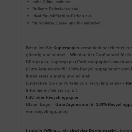
hohe Glätte, satiniert
Brillante Farbwiedergabe
ideal für vollflächige Farbdrucke
für Kopierer, Laser- und Inkjetdrucker
Bestellen Sie
Kopierpapier
verschiedener Hersteller 
günstig und schnell . Wir sind der Großhandel für K
Büropapier, Kopierpapier,Farblaserpapier,Umweltpapi
(Gute Argumente für 100% Recyclingpapier mit dem
Ihnen stets günstig und schnell.
Entdecken Sie die Vorteile von Recyclingpapier –
Re
Informieren Sie sich z. B :
FSC oder Recyclingpapier
Blauer Engel -
Gute Argumente für 100% Recyclingpa
von-recyclingpapier)
Ludwig Office –
wir sind der Papiermarkt
- komp