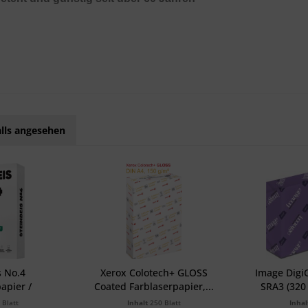
lls angesehen
s No.4
Xerox Colotech+ GLOSS
Image DigiC
apier /
Coated Farblaserpapier,...
SRA3 (320
ier,...
 Blatt
Inhalt
250 Blatt
Inha