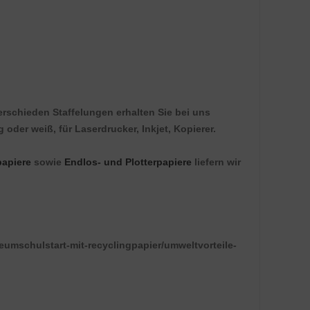
erschieden Staffelungen erhalten Sie bei uns
g oder weiß, für Laserdrucker, Inkjet, Kopierer.
apiere
sowie
Endlos- und Plotterpapiere
liefern wir
eumschulstart-mit-recyclingpapier/umweltvorteile-