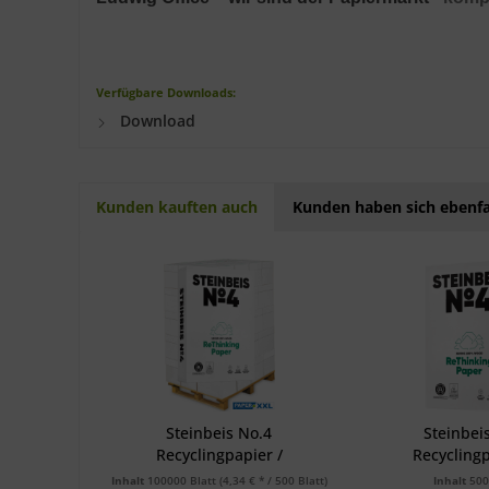
Verfügbare Downloads:
Download
Kunden kauften auch
Kunden haben sich ebenfa
Steinbeis No.4
Steinbei
Recyclingpapier /
Recyclingp
Kopierpapier,...
Kopierpap
Inhalt
100000 Blatt
(4,34 € * / 500 Blatt)
Inhalt
500