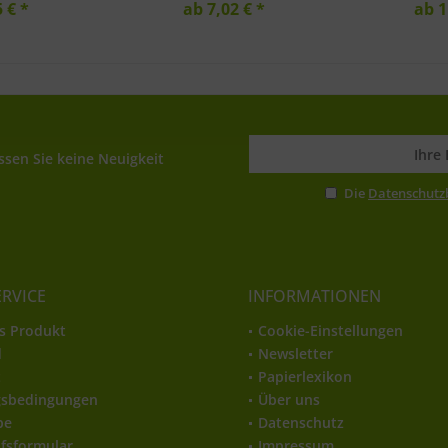
 € *
ab 7,02 € *
ab 1
sen Sie keine Neuigkeit
Die
Datenschut
ERVICE
INFORMATIONEN
s Produkt
Cookie-Einstellungen
d
Newsletter
t
Papierlexikon
gsbedingungen
Über uns
be
Datenschutz
fsformular
Impressum