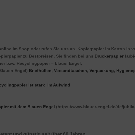
online im Shop oder rufen Sie uns an. Kopierpapier im Karton in v
opierpapier zu Bestpreisen. Sie finden bei uns
Druckerpapier
farbi
er bzw. Recyclingpapier – blauer Engel,
 Blauen Engel)
Briefhüllen
,
Versandtaschen
,
Verpackung
,
Hygienep
cyclingpapier ist stark im Aufwind
pier mit dem Blauen Engel
(https://www.blauer-engel.de/de/jubila
etent und günstig seit über 60 Jahren