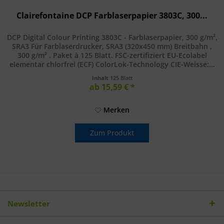
Clairefontaine DCP Farblaserpapier 3803C, 300...
DCP Digital Colour Printing 3803C - Farblaserpapier, 300 g/m²,
SRA3 Für Farblaserdrucker, SRA3 (320x450 mm) Breitbahn ,
300 g/m² . Paket à 125 Blatt. FSC-zertifiziert EU-Ecolabel
elementar chlorfrei (ECF) ColorLok-Technology CIE-Weisse:...
Inhalt
125 Blatt
ab 15,59 € *
Merken
Zum Produkt
Newsletter