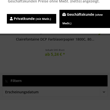
Geschäftskunden Preise ohne MwSt. (netto) angezeigt.
Geschäftskunde
(ohne
Privatkunde
(mit MwSt.)
MwSt.)
Clairefontaine DCP Farblaserpapier 1800C, 80...
Inhalt
500 Blatt
ab 5,24 € *
Filtern