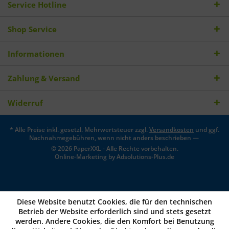
Service Hotline
Shop Service
Informationen
Zahlung & Versand
Widerruf
* Alle Preise inkl. gesetzl. Mehrwertsteuer zzgl.
Versandkosten
und ggf.
Nachnahmegebühren, wenn nicht anders beschrieben —
© 2026 PaperXXL - Alle Rechte vorbehalten.
Online-Marketing by
Adsolutions-Plus.de
Diese Website benutzt Cookies, die für den technischen
Betrieb der Website erforderlich sind und stets gesetzt
werden. Andere Cookies, die den Komfort bei Benutzung