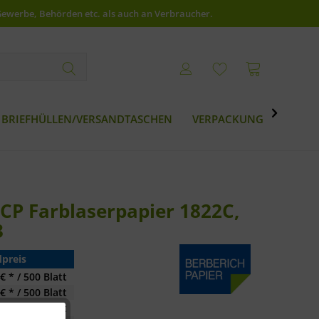
Gewerbe, Behörden etc. als auch an Verbraucher.

BRIEFHÜLLEN/VERSANDTASCHEN
VERPACKUNG
BESTS
DCP Farblaserpapier 1822C,
3
preis
€ * / 500 Blatt
€ * / 500 Blatt
€ * / 500 Blatt