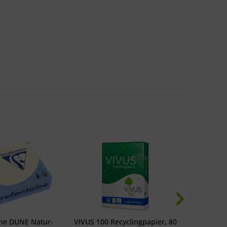
ine DUNE Natur-
VIVUS 100 Recyclingpapier, 80
targ