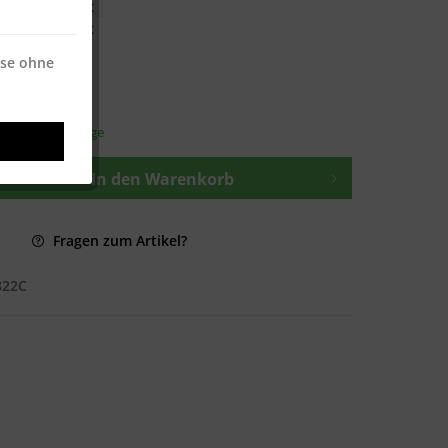
€ * / 500 Blatt
€ * / 500 Blatt
ise ohne
osten
—
t ca. 1-3 Werktage
In den
Warenkorb
Fragen zum Artikel?
822C