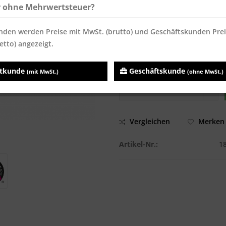
ab
40
19,87 € *
19,87 
r ohne Mehrwertsteuer?
ab
80
17,73 € *
17,73 
nden werden Preise mit MwSt. (brutto) und Geschäftskunden Pre
Inhalt:
500 Blatt
etto) angezeigt.
Preise inkl. MwSt.
zzgl. Versandk
Sofort versandfertig, Lieferzei
atkunde
Geschäftskunde
(mit MwSt.)
(ohne MwSt.)
Vergleichen
Merken
Artikel-Nr.:
1