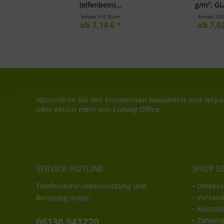
(elfenbein)...
g/m², GL
Inhalt
500 Blatt
Inhalt
250
ab 7,14 € *
ab 7,02
Abonnieren Sie den kostenlosen Newsletter und verpas
oder Aktion mehr von Ludwig Office.
SERVICE HOTLINE
SHOP S
Telefonische Unterstützung und
Defekte
Versan
Beratung unter:
Kontak
06138 941220
Zahlun