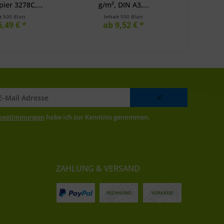
ier 3278C,...
g/m², DIN A3,...
optimis
lt
500 Blatt
Inhalt
500 Blatt
6,49 € *
ab 9,52 € *
zbestimmungen
habe ich zur Kenntnis genommen.
ZAHLUNG & VERSAND