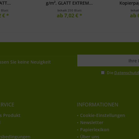
ATT...
g/m², GLATT EXTREM...
Kopierpap
 Blatt
Inhalt
250 Blatt
Inha
 € *
ab 7,02 € *
ab 
sen Sie keine Neuigkeit
Die
Datenschut
ERVICE
INFORMATIONEN
s Produkt
Cookie-Einstellungen
d
Newsletter
t
Papierlexikon
gsbedingungen
Über uns