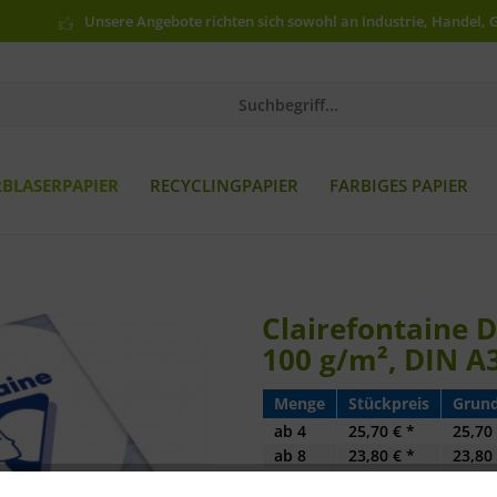
Unsere Angebote richten sich sowohl an Industrie, Handel, 
RBLASERPAPIER
RECYCLINGPAPIER
FARBIGES PAPIER
Clairefontaine 
100 g/m², DIN A
Menge
Stückpreis
Grund
ab
4
25,70 € *
25,70 
ab
8
23,80 € *
23,80 
ab
16
22,13 € *
22,13 