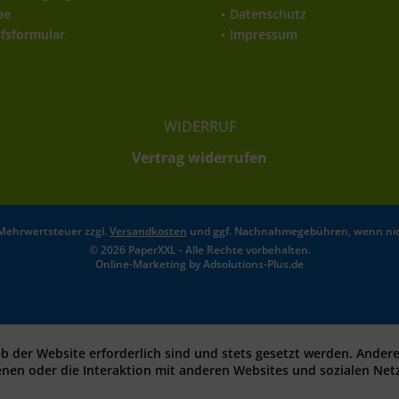
be
Datenschutz
fsformular
Impressum
WIDERRUF
Vertrag widerrufen
l. Mehrwertsteuer zzgl.
Versandkosten
und ggf. Nachnahmegebühren, wenn nic
© 2026 PaperXXL - Alle Rechte vorbehalten.
Online-Marketing by
Adsolutions-Plus.de
eb der Website erforderlich sind und stets gesetzt werden. Ander
enen oder die Interaktion mit anderen Websites und sozialen Ne