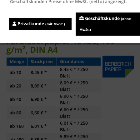
Geschäftskunden Preise ohne MwSt. (netto) angezeigt.
Geschäftskunde
(ohne
Privatkunde
(mit MwSt.)
Clairefontaine DCP
MwSt.)
Farblaserpapier 1842C, 160
g/m², DIN A4
Menge
Stückpreis
Grundpreis
8,45 € * / 250
ab
10
8,45 € *
Blatt
8,09 € * / 250
ab
20
8,09 € *
Blatt
6,90 € * / 250
ab
40
6,90 € *
Blatt
6,60 € * / 250
ab
80
6,60 € *
Blatt
6,01 € * / 250
ab
160
6,01 € *
Blatt
5,89 € * / 250
ab
480
5,89 € *