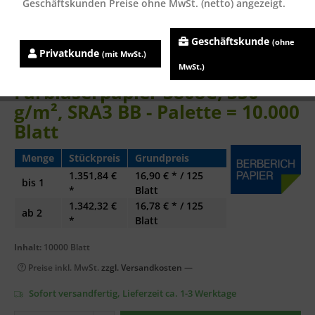
Geschäftskunden Preise ohne MwSt. (netto) angezeigt.
Geschäftskunde
(ohne
Privatkunde
(mit MwSt.)
Clairefontaine DCP
MwSt.)
Farblaserpapier 3808C, 350
g/m², SRA3 BB - Palette = 10.000
Blatt
Menge
Stückpreis
Grundpreis
1.351,84 €
16,90 € * / 125
bis
1
*
Blatt
1.342,32 €
16,78 € * / 125
ab
2
*
Blatt
Inhalt:
10000 Blatt
Preise inkl. MwSt.
zzgl. Versandkosten
—
Sofort versandfertig, Lieferzeit ca. 1-3 Werktage