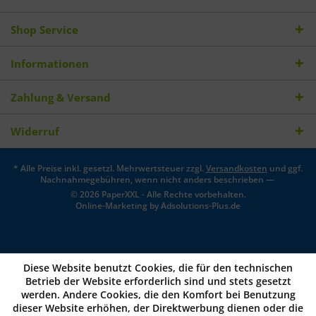
Shop Service
Informationen
Zahlung & Versand
Widerruf
* Alle Preise inkl. gesetzl. Mehrwertsteuer zzgl.
Versandkosten
und ggf.
Nachnahmegebühren, wenn nicht anders beschrieben —
© 2026 PaperXXL - Alle Rechte vorbehalten.
Online-Marketing by
Adsolutions-Plus.de
Diese Website benutzt Cookies, die für den technischen
Betrieb der Website erforderlich sind und stets gesetzt
werden. Andere Cookies, die den Komfort bei Benutzung
dieser Website erhöhen, der Direktwerbung dienen oder die