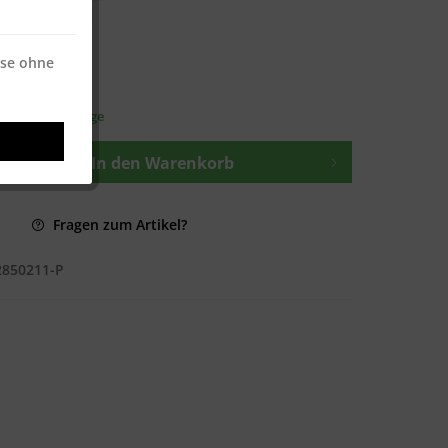
€ * / 500 Blatt
ise ohne
osten
—
t ca. 1-3 Werktage
In den
Warenkorb
Fragen zum Artikel?
2850211-P