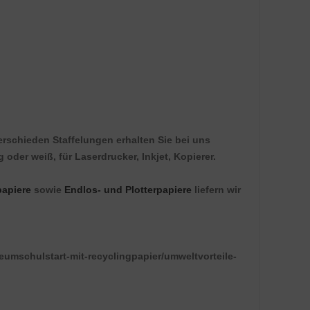
erschieden Staffelungen erhalten Sie bei uns
g oder weiß, für Laserdrucker, Inkjet, Kopierer.
apiere
sowie
Endlos- und Plotterpapiere
liefern wir
eumschulstart-mit-recyclingpapier/umweltvorteile-