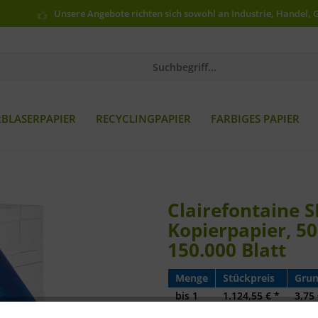
Unsere Angebote richten sich sowohl an Industrie, Handel, 
RBLASERPAPIER
RECYCLINGPAPIER
FARBIGES PAPIER
Clairefontaine 
Kopierpapier, 50
150.000 Blatt
Menge
Stückpreis
Grun
bis
1
1.124,55 € *
3,75 
ab
2
1.106,70 € *
3,69 