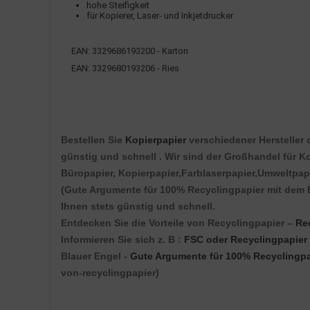
hohe Steifigkeit
für Kopierer, Laser- und Inkjetdrucker
EAN: 3329686193200 - Karton
EAN: 3329680193206 - Ries
Bestellen Sie
Kopierpapier
verschiedener Hersteller 
günstig und schnell . Wir sind der Großhandel für K
Büropapier, Kopierpapier,Farblaserpapier,Umweltpapi
(Gute Argumente für 100% Recyclingpapier mit dem
Ihnen stets günstig und schnell.
Entdecken Sie die Vorteile von Recyclingpapier –
Re
Informieren Sie sich z. B :
FSC oder Recyclingpapier
Blauer Engel -
Gute Argumente für 100% Recyclingpa
von-recyclingpapier)