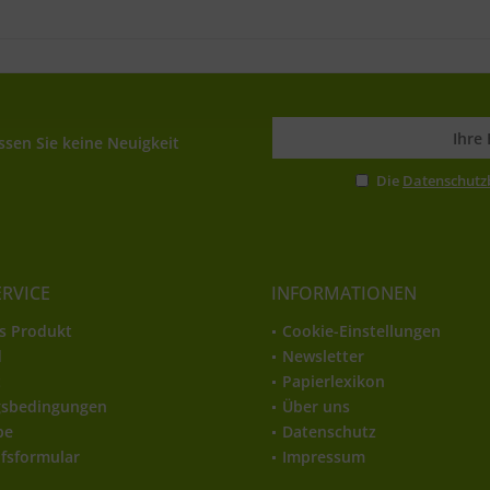
sen Sie keine Neuigkeit
Die
Datenschut
ERVICE
INFORMATIONEN
s Produkt
Cookie-Einstellungen
d
Newsletter
t
Papierlexikon
gsbedingungen
Über uns
be
Datenschutz
fsformular
Impressum