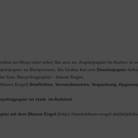
online im Shop oder rufen Sie uns an. Kopierpapier im Karton in v
opierpapier zu Bestpreisen. Sie finden bei uns
Druckerpapier
farbi
er bzw. Recyclingpapier – blauer Engel,
 Blauen Engel)
Briefhüllen
,
Versandtaschen
,
Verpackung
,
Hygienep
cyclingpapier ist stark im Aufwind
pier mit dem Blauen Engel
(https://www.blauer-engel.de/de/jubila