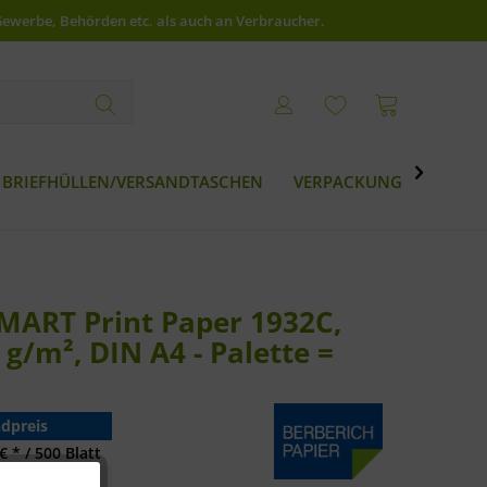
Gewerbe, Behörden etc. als auch an Verbraucher.

BRIEFHÜLLEN/VERSANDTASCHEN
VERPACKUNG
BESTS
SMART Print Paper 1932C,
 g/m², DIN A4 - Palette =
dpreis
€ * / 500 Blatt
€ * / 500 Blatt