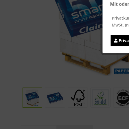
Mit ode
Privatku
MwSt. (n
Priv