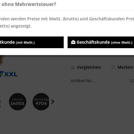
r ohne Mehrwertsteuer?
ab
5
1.035,30 € *
3,45 
Inhalt:
150000 Blatt
nden werden Preise mit MwSt. (brutto) und Geschäftskunden Pre
Preise inkl. MwSt.
zzgl. Versandk
etto) angezeigt.
Sofort versandfertig, Lieferzei
atkunde
Geschäftskunde
(mit MwSt.)
(ohne MwSt.)
Vergleichen
Merken
Artikel-Nr.:
3