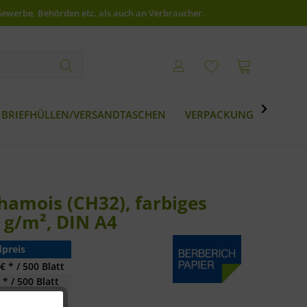
Gewerbe, Behörden etc. als auch an Verbraucher.

BRIEFHÜLLEN/VERSANDTASCHEN
VERPACKUNG
BESTS
amois (CH32), farbiges
 g/m², DIN A4
preis
€ * / 500 Blatt
 * / 500 Blatt
 * / 500 Blatt