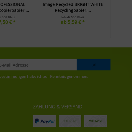
PROFESSIONAL
Image Recycled BRIGHT WHITE
Coala
opierpapier,...
Recyclingpapier,...
Plott
lt
500 Blatt
Inhalt
500 Blatt
7,50 € *
ab 5,59 € *
a
zbestimmungen
habe ich zur Kenntnis genommen.
ZAHLUNG & VERSAND