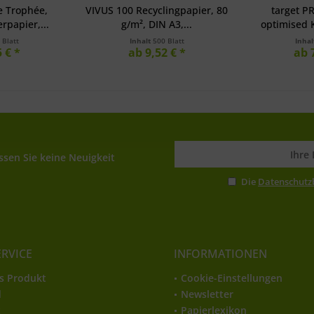
e Trophée,
VIVUS 100 Recyclingpapier, 80
target 
rpapier,...
g/m², DIN A3,...
optimised K
 Blatt
Inhalt
500 Blatt
Inha
 € *
ab 9,52 € *
ab 
sen Sie keine Neuigkeit
Die
Datenschut
ERVICE
INFORMATIONEN
s Produkt
Cookie-Einstellungen
d
Newsletter
t
Papierlexikon