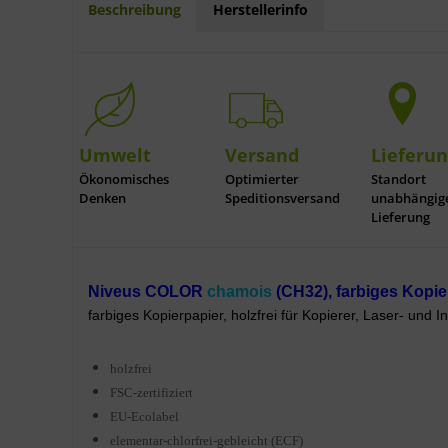
Beschreibung
Herstellerinfo
Umwelt
Versand
Lieferu
Ökonomisches
Optimierter
Standort
Denken
Speditionsversand
unabhängig
Lieferung
Niveus COLOR
chamois
(CH32), farbiges Kopier
farbiges Kopierpapier, holzfrei für Kopierer, Laser- und In
holzfrei
FSC-zertifiziert
EU-Ecolabel
elementar-chlorfrei-gebleicht (ECF)