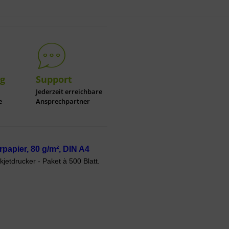
ng
Support
Jederzeit erreichbare
e
Ansprechpartner
papier, 80 g/m², DIN A4
kjetdrucker - Paket à 500 Blatt.