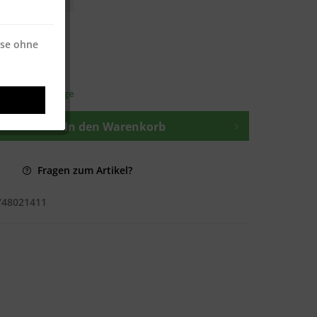
 * / 500 Blatt
 * / 500 Blatt
ise ohne
osten
—
t ca. 1-3 Werktage
In den
Warenkorb
Fragen zum Artikel?
748021411