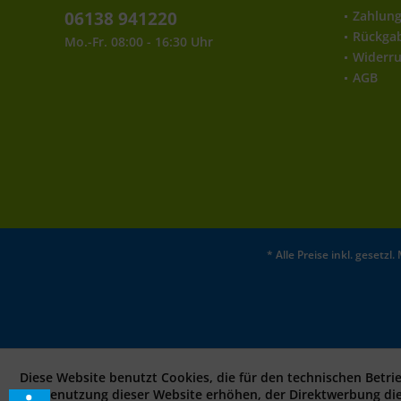
06138 941220
Zahlun
Rückga
Mo.-Fr. 08:00 - 16:30 Uhr
Widerru
AGB
* Alle Preise inkl. gesetz
Diese Website benutzt Cookies, die für den technischen Betri
bei Benutzung dieser Website erhöhen, der Direktwerbung di