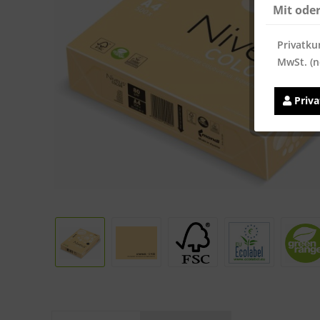
Mit ode
Privatku
MwSt. (n
Priv