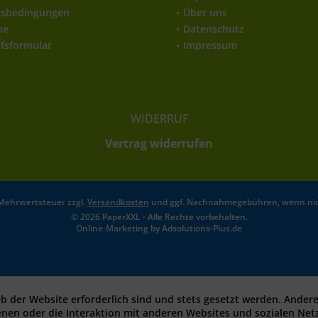
gsbedingungen
Über uns
be
Datenschutz
fsformular
Impressum
WIDERRUF
Vertrag widerrufen
l. Mehrwertsteuer zzgl.
Versandkosten
und ggf. Nachnahmegebühren, wenn nic
© 2026 PaperXXL - Alle Rechte vorbehalten.
Online-Marketing by
Adsolutions-Plus.de
eb der Website erforderlich sind und stets gesetzt werden. Ander
enen oder die Interaktion mit anderen Websites und sozialen Ne