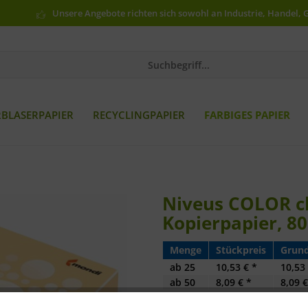
Unsere Angebote richten sich sowohl an Industrie, Handel, 
RBLASERPAPIER
RECYCLINGPAPIER
FARBIGES PAPIER
Niveus COLOR ch
Kopierpapier, 80
Menge
Stückpreis
Grund
ab
25
10,53 € *
10,53 
ab
50
8,09 € *
8,09 €
ab
100
7,85 € *
7,85 €