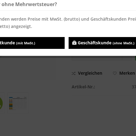
ab
200
7,14 € *
7,14 €
r ohne Mehrwertsteuer?
ab
600
7,02 € *
7,02 €
nden werden Preise mit MwSt. (brutto) und Geschäftskunden Pre
Inhalt:
500 Blatt
etto) angezeigt.
Preise inkl. MwSt.
zzgl. Versandk
Sofort versandfertig, Lieferzei
atkunde
Geschäftskunde
(mit MwSt.)
(ohne MwSt.)
Vergleichen
Merken
Artikel-Nr.:
3