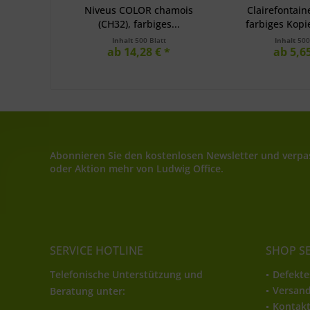
Niveus COLOR chamois
Clairefontain
(CH32), farbiges...
farbiges Kopie
Inhalt
500 Blatt
Inhalt
500
ab 14,28 € *
ab 5,65
Abonnieren Sie den kostenlosen Newsletter und verpas
oder Aktion mehr von Ludwig Office.
SERVICE HOTLINE
SHOP S
Telefonische Unterstützung und
Defekte
Versan
Beratung unter:
Kontak