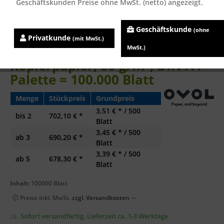
Geschäftskunden Preise ohne MwSt. (netto) angezeigt.
Geschäftskunde
(ohne
Privatkunde
(mit MwSt.)
HP OFFICE CHP110
MwSt.)
Kopierpapier, 80 g/m², DIN A4 -
Palette = 100.000 Blatt
Menge
Stückpreis
Grundpreis
3,51 € * / 500
bis
2
702,10 € *
Blatt
3,45 € * / 500
ab
3
690,20 € *
Blatt
3,39 € * / 500
ab
5
678,30 € *
Blatt
Inhalt:
100000 Blatt
Preise inkl. MwSt.
zzgl. Versandkosten
—
Sofort versandfertig, Lieferzeit ca. 1-3 Werktage