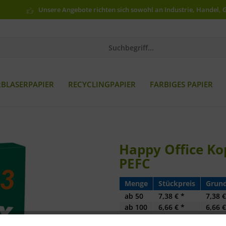
Unsere Angebote richten sich sowohl an Industrie, Handel, 
RBLASERPAPIER
RECYCLINGPAPIER
FARBIGES PAPIER
Happy Office Kop
PEFC
Menge
Stückpreis
Grund
ab
50
7,38 € *
7,38 €
ab
100
6,66 € *
6,66 €