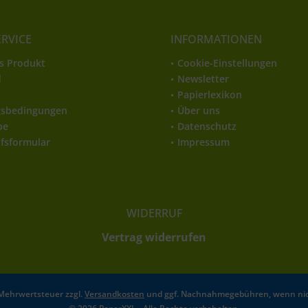
ERVICE
INFORMATIONEN
s Produkt
Cookie-Einstellungen
d
Newsletter
t
Papierlexikon
gsbedingungen
Über uns
be
Datenschutz
fsformular
Impressum
WIDERRUF
Vertrag widerrufen
l. Mehrwertsteuer zzgl.
Versandkosten
und ggf. Nachnahmegebühren, wenn nic