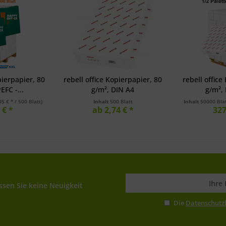
ierpapier, 80
rebell office Kopierpapier, 80
rebell office
EFC -...
g/m², DIN A4
g/m², 
05 € * / 500 Blatt)
Inhalt
500 Blatt
Inhalt
50000 Bla
 € *
ab 2,74 € *
327
sen Sie keine Neuigkeit
Die
Datenschut