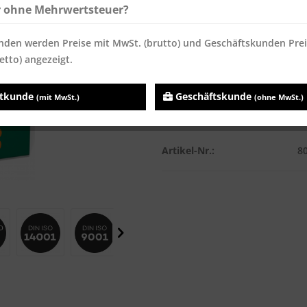
Inhalt:
500 Blatt
r ohne Mehrwertsteuer?
Preise inkl. MwSt.
zzgl. Versandk
nden werden Preise mit MwSt. (brutto) und Geschäftskunden Pre
Sofort versandfertig, Lieferzei
etto) angezeigt.
atkunde
Geschäftskunde
(mit MwSt.)
(ohne MwSt.)
Vergleichen
Merken
Artikel-Nr.:
8