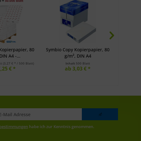
 Kopierpapier, 80
Symbio Copy Kopierpapier, 80
Rey OFFI
DIN A4 -...
g/m², DIN A4
g/
tt
(3,27 € * / 500 Blatt)
Inhalt
500 Blatt
,25 € *
ab 3,03 € *
zbestimmungen
habe ich zur Kenntnis genommen.