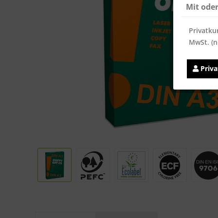
Mit ode
Privatku
MwSt. (n
Priv