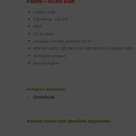
Palette = 50.000 Blatt
.
holzfrei weiß
CIE-Weisse: 146-150
PEFC
EU Ecolabel
elementar chlorfrei gebleicht (ECF)
DIN ISO 14001, DIN ISO 9706, DIN ISO 9001, OHSAS 18001
für Duplex geeignet
hohe Steifigkeit
Verfügbare Downloads:
Download
Kunden haben sich ebenfalls angesehen