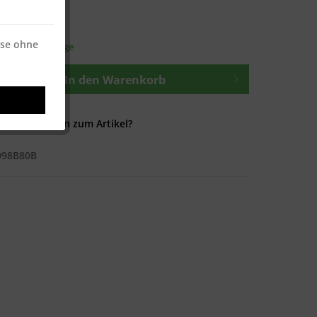
osten
—
ise ohne
t ca. 1-3 Werktage
In den
Warenkorb
Fragen zum Artikel?
098B80B