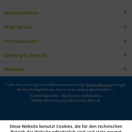
Service Hotline
Shop Service
Informationen
Zahlung & Versand
Widerruf
* Alle Preise inkl. gesetzl. Mehrwertsteuer zzgl.
Versandkosten
und ggf.
Nachnahmegebühren, wenn nicht anders beschrieben —
© 2026 PaperXXL - Alle Rechte vorbehalten.
Online-Marketing by
Adsolutions-Plus.de
Diese Website benutzt Cookies, die für den technischen
Betrieb der Website erforderlich sind und stets gesetzt