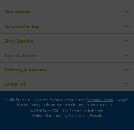
Newsletter
Service Hotline
Shop Service
Informationen
Zahlung & Versand
Widerruf
* Alle Preise inkl. gesetzl. Mehrwertsteuer zzgl.
Versandkosten
und ggf.
Nachnahmegebühren, wenn nicht anders beschrieben —
© 2026 PaperXXL - Alle Rechte vorbehalten.
Online-Marketing by
Adsolutions-Plus.de