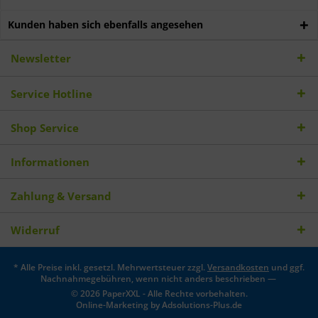
Kunden haben sich ebenfalls angesehen
Newsletter
Service Hotline
Shop Service
Informationen
Zahlung & Versand
Widerruf
* Alle Preise inkl. gesetzl. Mehrwertsteuer zzgl.
Versandkosten
und ggf.
Nachnahmegebühren, wenn nicht anders beschrieben —
© 2026 PaperXXL - Alle Rechte vorbehalten.
Online-Marketing by
Adsolutions-Plus.de