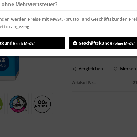
r ohne Mehrwertsteuer?
ab
100
13,51 € *
13,51 
Inhalt:
250 Blatt
nden werden Preise mit MwSt. (brutto) und Geschäftskunden Pre
Preise inkl. MwSt.
zzgl. Versandk
etto) angezeigt.
Sofort versandfertig, Lieferzei
atkunde
Geschäftskunde
(mit MwSt.)
(ohne MwSt.)
Vergleichen
Merken
Artikel-Nr.:
2