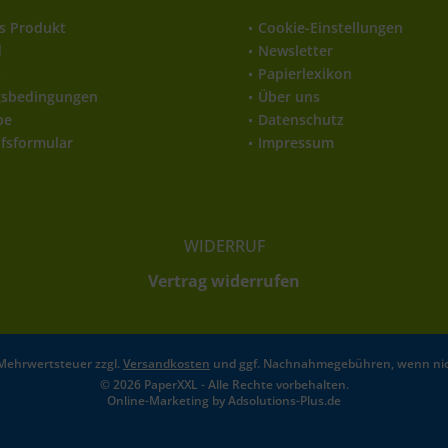
s Produkt
Cookie-Einstellungen
d
Newsletter
t
Papierlexikon
gsbedingungen
Über uns
be
Datenschutz
fsformular
Impressum
WIDERRUF
Vertrag widerrufen
l. Mehrwertsteuer zzgl.
Versandkosten
und ggf. Nachnahmegebühren, wenn nic
© 2026 PaperXXL - Alle Rechte vorbehalten.
Online-Marketing by
Adsolutions-Plus.de