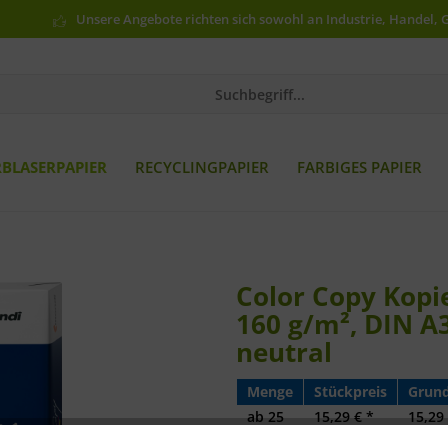
Unsere Angebote richten sich sowohl an Industrie, Handel, 
RBLASERPAPIER
RECYCLINGPAPIER
FARBIGES PAPIER
Color Copy Kopie
160 g/m², DIN A3
neutral
Menge
Stückpreis
Grund
ab
25
15,29 € *
15,29 
ab
50
14,28 € *
14,28 