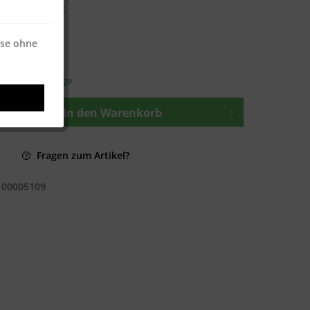
€ * / 250 Blatt
ise ohne
osten
—
t ca. 1-3 Werktage
In den
Warenkorb
Fragen zum Artikel?
100005109