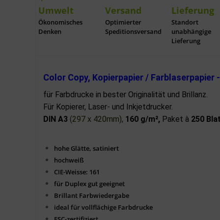
Umwelt
Versand
Lieferung
Ökonomisches
Optimierter
Standort
Denken
Speditionsversand
unabhängige
Lieferung
Color Copy, Kopierpapier / Farblaserpapier 
für Farbdrucke in bester Originalität und Brillanz.
Für Kopierer, Laser- und Inkjetdrucker.
DIN A3
(297 x 420mm)
,
160 g/m²,
Paket à
250 Bla
hohe Glätte, satiniert
hochweiß
CIE-Weisse: 161
für Duplex gut geeignet
Brillant Farbwiedergabe
ideal für vollflächige Farbdrucke
FSC-zertifiziert