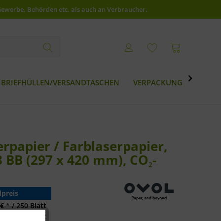
Gewerbe, Behörden etc. als auch an Verbraucher.

BRIEFHÜLLEN/VERSANDTASCHEN
VERPACKUNG
BESTS
rpapier / Farblaserpapier,
 BB (297 x 420 mm), CO₂-
preis
€ * / 250 Blatt
€ * / 250 Blatt