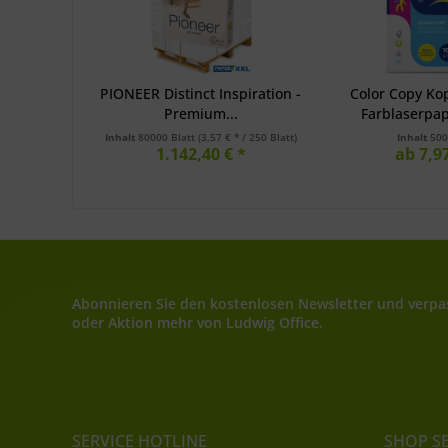
PIONEER Distinct Inspiration -
Color Copy Kop
Premium...
Farblaserpapi
Inhalt
80000 Blatt
(3,57 € * / 250 Blatt)
Inhalt
500
1.142,40 € *
ab 7,97
Abonnieren Sie den kostenlosen Newsletter und verpas
oder Aktion mehr von Ludwig Office.
SERVICE HOTLINE
SHOP S