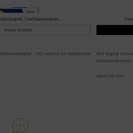
pierpapier / Farblaserpapier,...
Clai
Dieser Artikel
 Farblaserpapier - CO₂-neutral für Farbdrucke
DCP Digital Colou
Farblaserdrucker, 
Inhalt:
250 Blatt