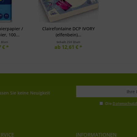
ierpapier /
Clairefontaine DCP IVORY
er, 100...
(elfenbein)...
 Blatt
Inhalt
250 Blatt
 € *
ab 12,61 € *
sen Sie keine Neuigkeit
Die
Datenschut
ERVICE
INFORMATIONEN