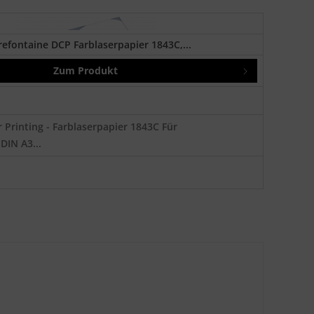
refontaine DCP Farblaserpapier 1843C,...
Zum Produkt
r Printing - Farblaserpapier 1843C Für
DIN A3...