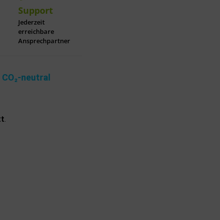
Support
Jederzeit
erreichbare
Ansprechpartner
-
CO₂-neutral
tt
.