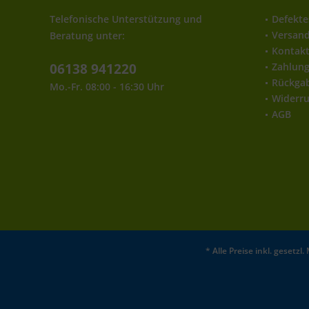
Telefonische Unterstützung und
Defekte
Versan
Beratung unter:
Kontak
06138 941220
Zahlun
Rückga
Mo.-Fr. 08:00 - 16:30 Uhr
Widerru
AGB
* Alle Preise inkl. gesetz