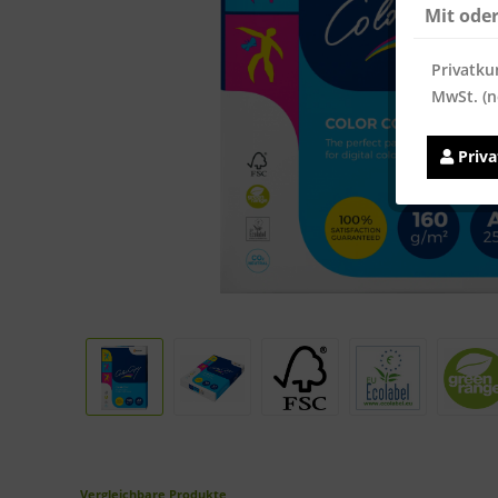
Mit ode
Privatku
MwSt. (n
Priv
Vergleichbare Produkte