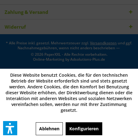
Zahlung & Versand
Widerruf
* Alle Preise inkl. gesetzl. Mehrwertsteuer zzgl.
Versandkosten
und ggf.
Nachnahmegebühren, wenn nicht anders beschrieben —
© 2026 PaperXXL - Alle Rechte vorbehalten.
Online-Marketing by
Adsolutions-Plus.de
Diese Website benutzt Cookies, die für den technischen
Betrieb der Website erforderlich sind und stets gesetzt
werden. Andere Cookies, die den Komfort bei Benutzung
dieser Website erhöhen, der Direktwerbung dienen oder die
Interaktion mit anderen Websites und sozialen Netzwerken
vereinfachen sollen, werden nur mit Ihrer Zustimmung
gesetzt.
Ablehnen
Konfigurieren