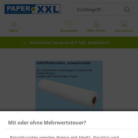
Menü
Mein Konto
Merkzettel
Warenkorb
Kostenloser Versand ab € 150,- Bestellwert
Mit oder ohne Mehrwertsteuer?
Privatkunden werden Preise mit MwSt. (brutto) und