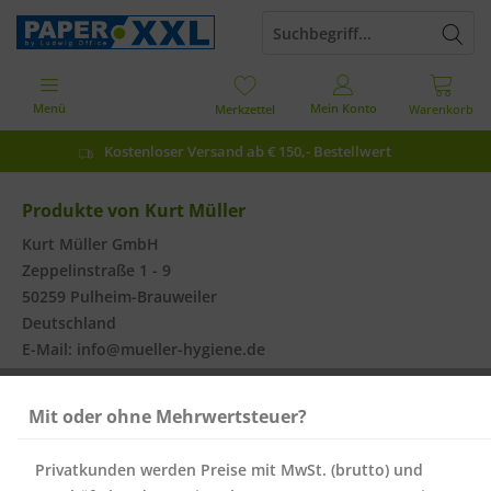
Menü
Mein Konto
Merkzettel
Warenkorb
Kostenloser Versand ab € 150,- Bestellwert
Produkte von Kurt Müller
Kurt Müller GmbH
Zeppelinstraße 1 - 9
50259 Pulheim-Brauweiler
Deutschland
E-Mail: info@mueller-hygiene.de
Mit oder ohne Mehrwertsteuer?
Filtern
Privatkunden werden Preise mit MwSt. (brutto) und