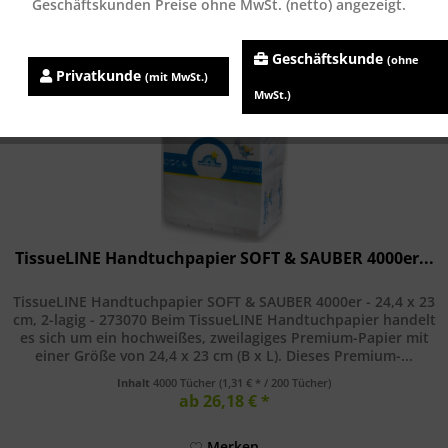
Geschäftskunden Preise ohne MwSt. (netto) angezeigt.
Geschäftskunde
(ohne
Privatkunde
(mit MwSt.)
MwSt.)
TissueLINE Handtuchpapier SOFT & SAUBER 4000er...
TissueLINE Handtuchpapier SOFT & SAUBER 4000er - 24,4 x 23
cm, 2-lagig - 273070 Beim TissueLINE Handtuchpapier handelt
es sich um ein hochweißes, zweilagiges Premium-Papier mit
einer Größe von 24,4 x 23 cm (B x L). Dieses Premium-...
Inhalt
4000 Tücher
(1,31 € * / 200 Tücher)
ab 26,18 € *
Merken