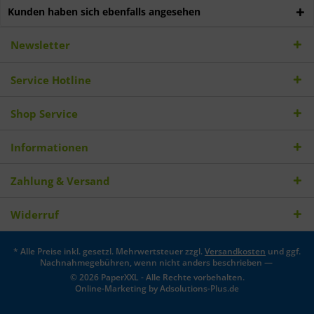
Kunden haben sich ebenfalls angesehen
Newsletter
Service Hotline
Shop Service
Informationen
Zahlung & Versand
Widerruf
* Alle Preise inkl. gesetzl. Mehrwertsteuer zzgl.
Versandkosten
und ggf.
Nachnahmegebühren, wenn nicht anders beschrieben —
© 2026 PaperXXL - Alle Rechte vorbehalten.
Online-Marketing by
Adsolutions-Plus.de