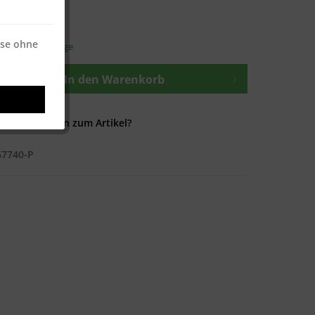
osten
—
ise ohne
t ca. 1-3 Werktage
In den
Warenkorb
Fragen zum Artikel?
67740-P