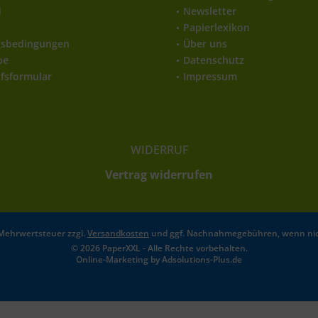
d
Newsletter
t
Papierlexikon
gsbedingungen
Über uns
be
Datenschutz
fsformular
Impressum
WIDERRUF
Vertrag widerrufen
l. Mehrwertsteuer zzgl.
Versandkosten
und ggf. Nachnahmegebühren, wenn nic
© 2026 PaperXXL - Alle Rechte vorbehalten.
Online-Marketing by
Adsolutions-Plus.de