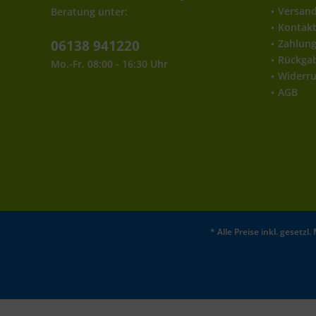
Versan
Beratung unter:
Kontak
06138 941220
Zahlun
Rückga
Mo.-Fr. 08:00 - 16:30 Uhr
Widerru
AGB
* Alle Preise inkl. gesetz