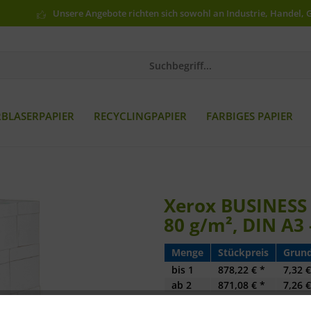
Unsere Angebote richten sich sowohl an Industrie, Handel, 
RBLASERPAPIER
RECYCLINGPAPIER
FARBIGES PAPIER
Xerox BUSINESS 
80 g/m², DIN A3 -
Menge
Stückpreis
Grund
bis
1
878,22 € *
7,32 €
ab
2
871,08 € *
7,26 €