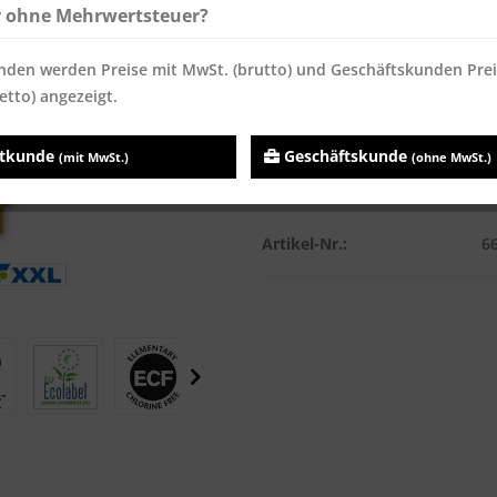
Inhalt:
60000 Blatt
r ohne Mehrwertsteuer?
Preise inkl. MwSt.
zzgl. Versandk
nden werden Preise mit MwSt. (brutto) und Geschäftskunden Pre
Sofort versandfertig, Lieferzei
etto) angezeigt.
atkunde
Geschäftskunde
(mit MwSt.)
(ohne MwSt.)
Vergleichen
Merken
Artikel-Nr.:
6