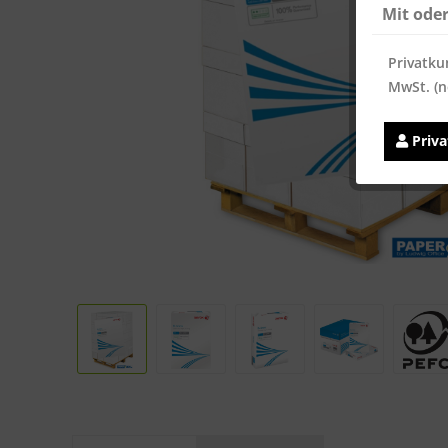
Mit ode
Privatku
MwSt. (n
Priv