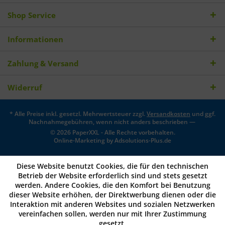
Shop Service
Informationen
Zahlung & Versand
Widerruf
* Alle Preise inkl. gesetzl. Mehrwertsteuer zzgl.
Versandkosten
und ggf.
Nachnahmegebühren, wenn nicht anders beschrieben —
© 2026 PaperXXL - Alle Rechte vorbehalten.
Online-Marketing by
Adsolutions-Plus.de
Diese Website benutzt Cookies, die für den technischen
Betrieb der Website erforderlich sind und stets gesetzt
werden. Andere Cookies, die den Komfort bei Benutzung
dieser Website erhöhen, der Direktwerbung dienen oder die
Interaktion mit anderen Websites und sozialen Netzwerken
vereinfachen sollen, werden nur mit Ihrer Zustimmung
gesetzt.