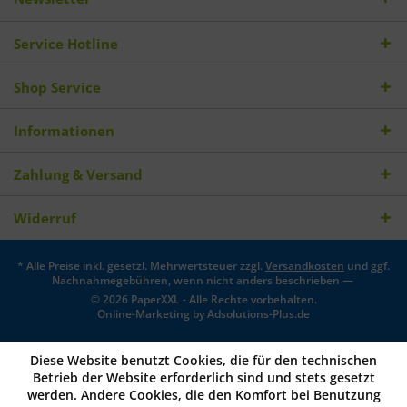
Service Hotline
Shop Service
Informationen
Zahlung & Versand
Widerruf
* Alle Preise inkl. gesetzl. Mehrwertsteuer zzgl.
Versandkosten
und ggf.
Nachnahmegebühren, wenn nicht anders beschrieben —
© 2026 PaperXXL - Alle Rechte vorbehalten.
Online-Marketing by
Adsolutions-Plus.de
Diese Website benutzt Cookies, die für den technischen
Betrieb der Website erforderlich sind und stets gesetzt
werden. Andere Cookies, die den Komfort bei Benutzung