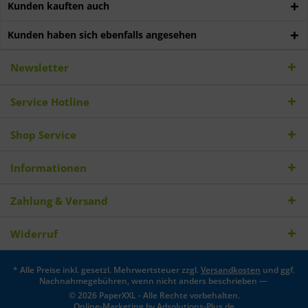
Kunden kauften auch
Kunden haben sich ebenfalls angesehen
Newsletter
Service Hotline
Shop Service
Informationen
Zahlung & Versand
Widerruf
* Alle Preise inkl. gesetzl. Mehrwertsteuer zzgl.
Versandkosten
und ggf.
Nachnahmegebühren, wenn nicht anders beschrieben —
© 2026 PaperXXL - Alle Rechte vorbehalten.
Online-Marketing by
Adsolutions-Plus.de