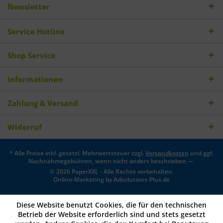
Newsletter
Service Hotline
Shop Service
Informationen
Zahlung & Versand
Widerruf
* Alle Preise inkl. gesetzl. Mehrwertsteuer zzgl.
Versandkosten
und ggf.
Nachnahmegebühren, wenn nicht anders beschrieben —
© 2026 PaperXXL - Alle Rechte vorbehalten.
Online-Marketing by
Adsolutions-Plus.de
Diese Website benutzt Cookies, die für den technischen
Betrieb der Website erforderlich sind und stets gesetzt