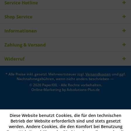
Service Hotline
Shop Service
Informationen
Zahlung & Versand
Widerruf
* Alle Preise inkl. gesetzl. Mehrwertsteuer zzgl.
Versandkosten
und ggf.
Nachnahmegebühren, wenn nicht anders beschrieben —
© 2026 PaperXXL - Alle Rechte vorbehalten.
Online-Marketing by
Adsolutions-Plus.de
Diese Website benutzt Cookies, die für den technischen
Betrieb der Website erforderlich sind und stets gesetzt
werden. Andere Cookies, die den Komfort bei Benutzung