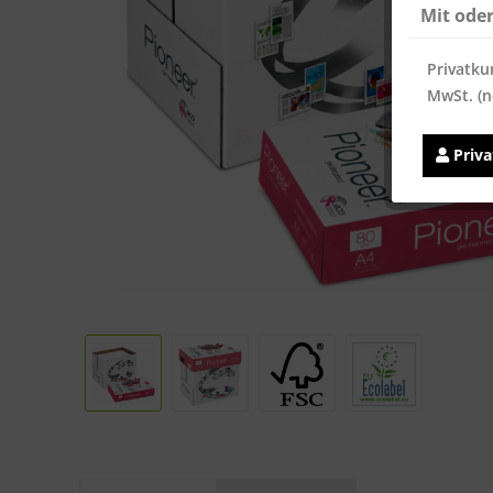
Mit ode
Privatku
MwSt. (n
Priv