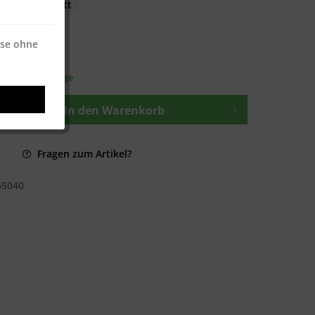
€ * / 2500 Blatt
ise ohne
osten
—
t ca. 1-3 Werktage
In den
Warenkorb
Fragen zum Artikel?
65040