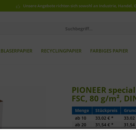
Unsere Angebote richten sich sowohl an Industrie, Handel, 
RBLASERPAPIER
RECYCLINGPAPIER
FARBIGES PAPIER
PIONEER special 
FSC, 80 g/m², D
Menge
Stückpreis
Grund
ab
10
33,02 € *
33,02 
ab
20
31,54 € *
31,54 
ab
40
27,67 € *
27,67 