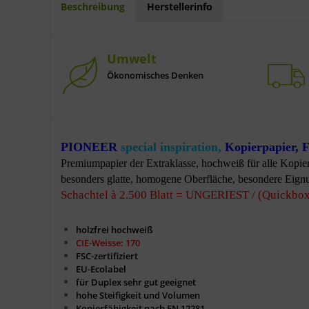
Beschreibung
Herstellerinfo
Umwelt
Ökonomisches Denken
PIONEER
special inspiration,
Kopierpapier, 
Premiumpapier der Extraklasse, hochweiß für alle Kopiere
besonders glatte, homogene Oberfläche, besondere Eign
Schachtel à 2.500 Blatt = UNGERIEST / (Quickbo
holzfrei hochweiß
CIE-Weisse: 170
FSC-zertifiziert
EU-Ecolabel
für Duplex sehr gut geeignet
hohe Steifigkeit und Volumen
Kopierfähigkeit nach EN 12281