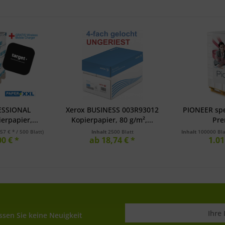
ESSIONAL
Xerox BUSINESS 003R93012
PIONEER spec
erpapier,...
Kopierpapier, 80 g/m²,...
Pre
,57 € * / 500 Blatt)
Inhalt
2500 Blatt
Inhalt
100000 Bl
0 € *
ab 18,74 € *
1.01
sen Sie keine Neuigkeit