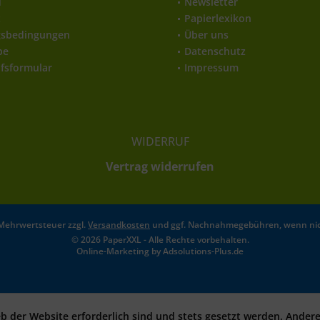
d
Newsletter
t
Papierlexikon
gsbedingungen
Über uns
be
Datenschutz
fsformular
Impressum
WIDERRUF
Vertrag widerrufen
l. Mehrwertsteuer zzgl.
Versandkosten
und ggf. Nachnahmegebühren, wenn nic
© 2026 PaperXXL - Alle Rechte vorbehalten.
Online-Marketing by
Adsolutions-Plus.de
eb der Website erforderlich sind und stets gesetzt werden. Ander