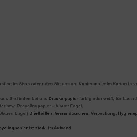
online im Shop oder rufen Sie uns an. Kopierpapier im Karton in v
sen. Sie finden bei uns
Druckerpapier
farbig oder weiß, für Laserdr
er bzw. Recyclingpapier – blauer Engel,
 Blauen Engel)
Briefhüllen
,
Versandtaschen
,
Verpackung
,
Hygienep
cyclingpapier ist stark im Aufwind