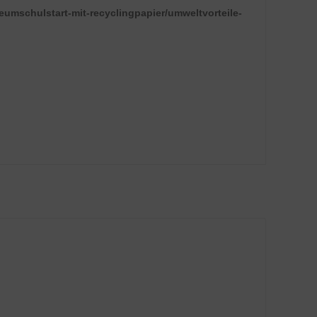
eumschulstart-mit-recyclingpapier/umweltvorteile-