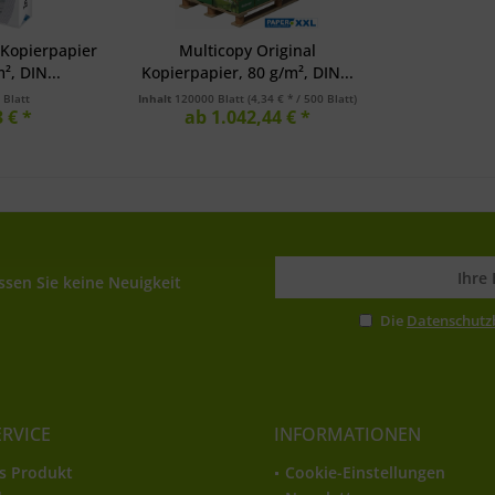
 Kopierpapier
Multicopy Original
², DIN...
Kopierpapier, 80 g/m², DIN...
 Blatt
Inhalt
120000 Blatt
(4,34 € * / 500 Blatt)
 € *
ab 1.042,44 € *
sen Sie keine Neuigkeit
Die
Datenschut
ERVICE
INFORMATIONEN
s Produkt
Cookie-Einstellungen