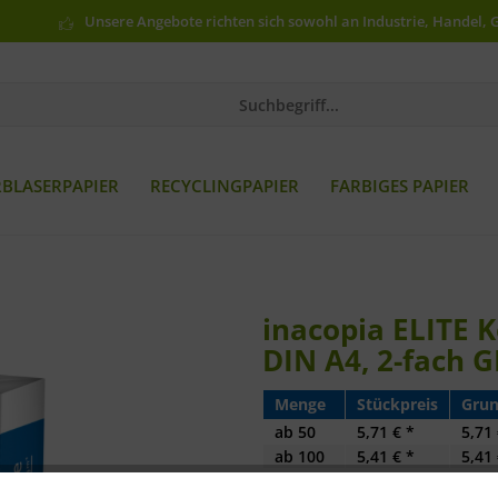
Unsere Angebote richten sich sowohl an Industrie, Handel, 
RBLASERPAPIER
RECYCLINGPAPIER
FARBIGES PAPIER
inacopia ELITE K
DIN A4, 2-fach
Menge
Stückpreis
Grun
ab
50
5,71 € *
5,71 
ab
100
5,41 € *
5,41 
ab
200
4,88 € *
4,88 