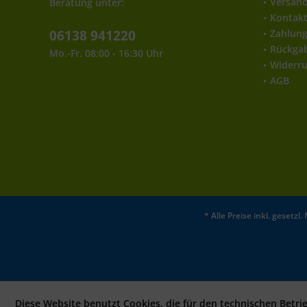
Versan
Beratung unter:
Kontak
06138 941220
Zahlun
Rückga
Mo.-Fr. 08:00 - 16:30 Uhr
Widerru
AGB
* Alle Preise inkl. gesetz
Diese Website benutzt Cookies, die für den technischen Betri