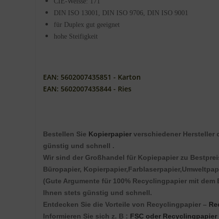
CIE-Weisse: 171
DIN ISO 13001, DIN ISO 9706, DIN ISO 9001
für Duplex gut geeignet
hohe Steifigkeit
EAN: 5602007435851 - Karton
EAN: 5602007435844 - Ries
Bestellen Sie
Kopierpapier
verschiedener Hersteller 
günstig und schnell .
Wir sind der Großhandel für Kopiepapier zu Bestprei
Büropapier, Kopierpapier,Farblaserpapier,Umweltpapi
(Gute Argumente für 100% Recyclingpapier mit dem
Ihnen stets günstig und schnell.
Entdecken Sie die Vorteile von Recyclingpapier –
Re
Informieren Sie sich z. B :
FSC oder Recyclingpapier