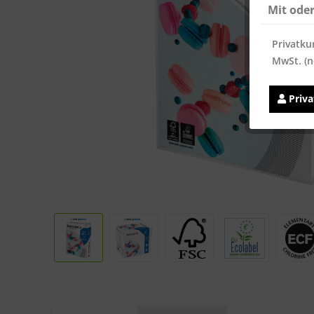
Mit ode
Privatku
MwSt. (n
Priv