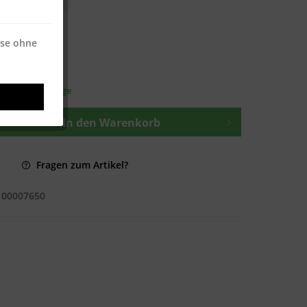
€ * / 500 Blatt
€ * / 500 Blatt
ise ohne
osten
—
t ca. 1-3 Werktage
In den
Warenkorb
Fragen zum Artikel?
100007650