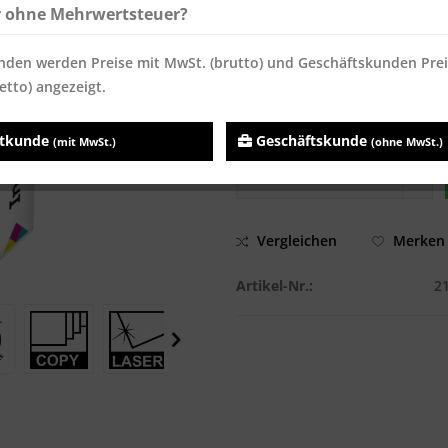
ab
600
4,76 € *
4,76 
r ohne Mehrwertsteuer?
ab
1000
4,64 € *
4,64 
nden werden Preise mit MwSt. (brutto) und Geschäftskunden Pre
Inhalt:
500 Blatt
etto) angezeigt.
Preise inkl. MwSt.
zzgl. Versandk
Sofort versandfertig, Lieferzei
atkunde
Geschäftskunde
(mit MwSt.)
(ohne MwSt.)
Vergleichen
Merken
Artikel-Nr.:
2