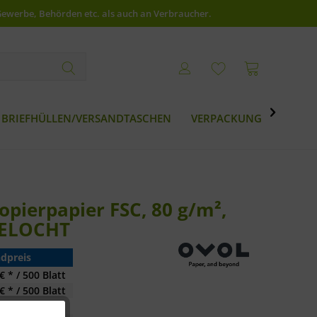
Gewerbe, Behörden etc. als auch an Verbraucher.

BRIEFHÜLLEN/VERSANDTASCHEN
VERPACKUNG
BESTS
opierpapier FSC, 80 g/m²,
 GELOCHT
dpreis
€ * / 500 Blatt
€ * / 500 Blatt
€ * / 500 Blatt