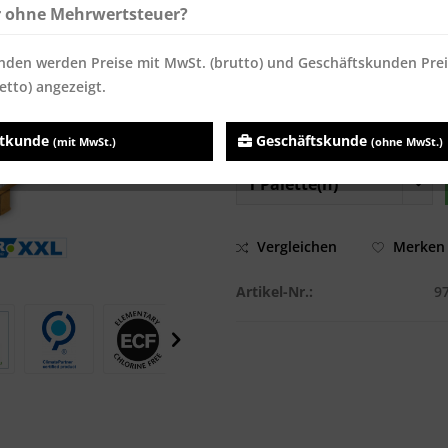
r ohne Mehrwertsteuer?
ab
5
833,00 € *
8,33 €
ab
10
821,10 € *
8,21 €
nden werden Preise mit MwSt. (brutto) und Geschäftskunden Pre
Inhalt:
50000 Blatt
etto) angezeigt.
Preise inkl. MwSt.
zzgl. Versandk
Sofort versandfertig, Lieferzei
atkunde
Geschäftskunde
(mit MwSt.)
(ohne MwSt.)
Vergleichen
Merken
Artikel-Nr.:
9