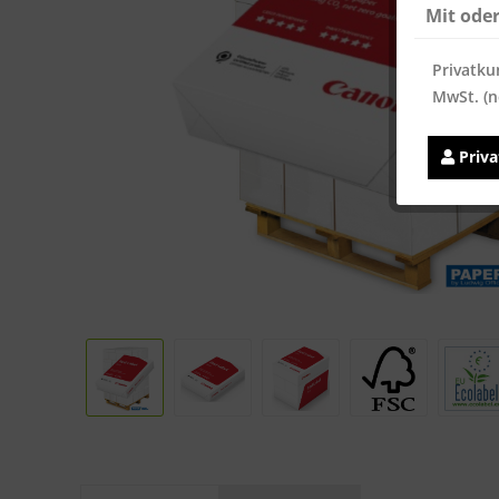
Mit ode
Privatku
MwSt. (n
Priv