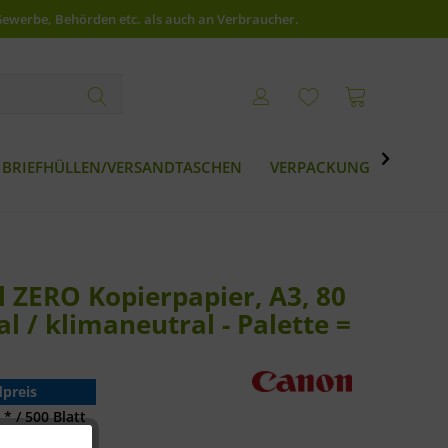
Gewerbe, Behörden etc. als auch an Verbraucher.

BRIEFHÜLLEN/VERSANDTASCHEN
VERPACKUNG
BESTS
 ZERO Kopierpapier, A3, 80
l / klimaneutral - Palette =
preis
 * / 500 Blatt
 * / 500 Blatt