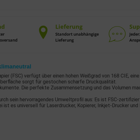
nd
Lieferung
Sup
ter
Standort unabhängige
Jeder
nsversand
Lieferung
Ansp
klimaneutral
pier (FSC) verfügt über einen hohen Weißgrad von 168 CIE, ein
oberfläche sorgt für gestochen scharfe Druckqualität.
ßdokumente. Die perfekte Zusammensetzung und das Volumen ma
rch sein hervorragendes Umweltprofil aus: Es ist FSC-zertifizie
 ist es universell für Laserdrucker, Kopierer, Inkjet-Drucker und