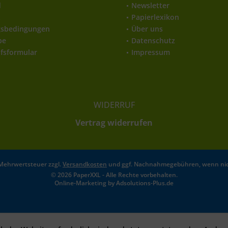
d
Newsletter
t
Papierlexikon
gsbedingungen
Über uns
be
Datenschutz
fsformular
Impressum
WIDERRUF
Vertrag widerrufen
l. Mehrwertsteuer zzgl.
Versandkosten
und ggf. Nachnahmegebühren, wenn nic
© 2026 PaperXXL - Alle Rechte vorbehalten.
Online-Marketing by
Adsolutions-Plus.de