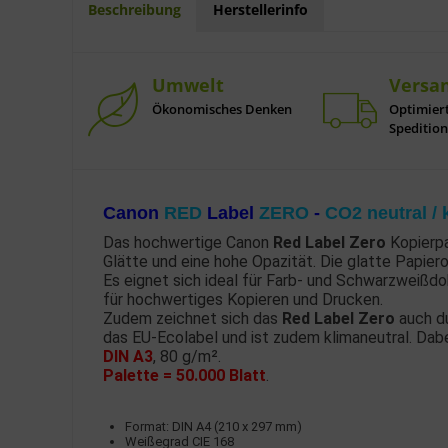
Beschreibung
Herstellerinfo
Umwelt
Versa
Ökonomisches Denken
Optimier
Speditio
Canon
RED
Label
ZERO
-
CO2 neutral / 
Das hochwertige Canon
Red Label Zero
Kopierpa
Glätte und eine hohe Opazität. Die glatte Papier
Es eignet sich ideal für Farb- und Schwarzwei
für hochwertiges Kopieren und Drucken.
Zudem zeichnet sich das
Red Label Zero
auch du
das EU-Ecolabel und ist zudem klimaneutral. Dabei
DIN A3
, 80 g/m².
Palette = 50.000 Blatt
.
Format: DIN A4 (210 x 297 mm)
Weißegrad CIE 168