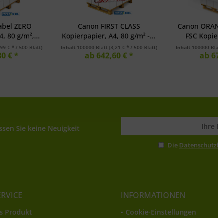
abel ZERO
Canon FIRST CLASS
Canon ORAN
, 80 g/m²,...
Kopierpapier, A4, 80 g/m² -...
FSC Kopier
,99 € * / 500 Blatt)
Inhalt
100000 Blatt
(3,21 € * / 500 Blatt)
Inhalt
100000 Bl
0 € *
ab 642,60 € *
ab 6
sen Sie keine Neuigkeit
Die
Datenschut
ERVICE
INFORMATIONEN
s Produkt
Cookie-Einstellungen