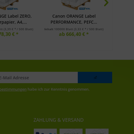
GE Label ZERO,
Canon ORANGE Label
Canon 
papier, A4,...
PERFORMANCE, PEFC...
Recycli
att
(3,39 € * / 500 Blatt)
Inhalt
100000 Blatt
(3,33 € * / 500 Blatt)
Inhalt
10000
78,30 € *
ab 666,40 € *
a
zbestimmungen
habe ich zur Kenntnis genommen.
ZAHLUNG & VERSAND