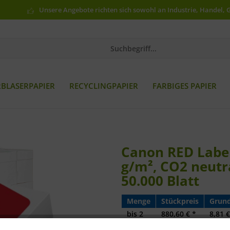
Unsere Angebote richten sich sowohl an Industrie, Handel, 
RBLASERPAPIER
RECYCLINGPAPIER
FARBIGES PAPIER
Canon RED Label
g/m², CO2 neutra
50.000 Blatt
Menge
Stückpreis
Grund
bis
2
880,60 € *
8,81 €
ab
3
856,80 € *
8,57 €