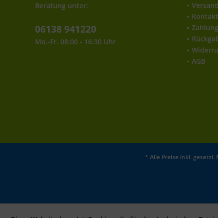
Versan
Beratung unter:
Kontak
06138 941220
Zahlun
Rückga
Mo.-Fr. 08:00 - 16:30 Uhr
Widerru
AGB
* Alle Preise inkl. gesetz