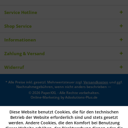
Service Hotline
Shop Service
Informationen
Zahlung & Versand
Widerruf
* Alle Preise inkl. gesetzl. Mehrwertsteuer zzgl.
Versandkosten
und ggf.
Nachnahmegebühren, wenn nicht anders beschrieben —
© 2026 PaperXXL - Alle Rechte vorbehalten.
Online-Marketing by
Adsolutions-Plus.de
Diese Website benutzt Cookies, die für den technischen
Betrieb der Website erforderlich sind und stets gesetzt
werden. Andere Cookies, die den Komfort bei Benutzung