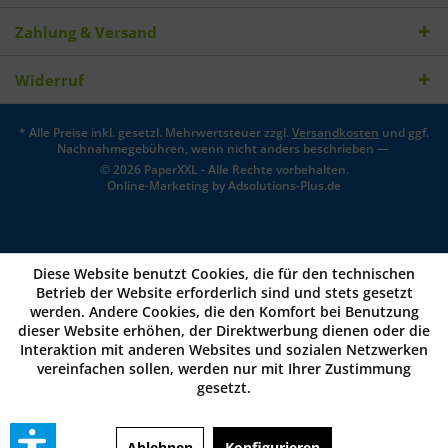
Zahlung & Versand
Widerruf
* Alle Preise inkl. gesetzl. Mehrwertsteuer zzgl.
Versandkosten
und ggf.
Nachnahmegebühren, wenn nicht anders beschrieben —
© 2026 PaperXXL - Alle Rechte vorbehalten.
Online-Marketing by
Adsolutions-Plus.de
Diese Website benutzt Cookies, die für den technischen
Betrieb der Website erforderlich sind und stets gesetzt
werden. Andere Cookies, die den Komfort bei Benutzung
dieser Website erhöhen, der Direktwerbung dienen oder die
Interaktion mit anderen Websites und sozialen Netzwerken
vereinfachen sollen, werden nur mit Ihrer Zustimmung
gesetzt.
Ablehnen
Konfigurieren