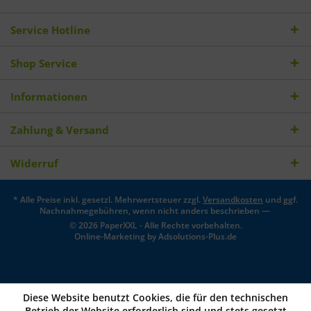
Service Hotline
Shop Service
Informationen
Zahlung & Versand
Widerruf
* Alle Preise inkl. gesetzl. Mehrwertsteuer zzgl.
Versandkosten
und ggf.
Nachnahmegebühren, wenn nicht anders beschrieben —
© 2026 PaperXXL - Alle Rechte vorbehalten.
Online-Marketing by
Adsolutions-Plus.de
Diese Website benutzt Cookies, die für den technischen
Betrieb der Website erforderlich sind und stets gesetzt