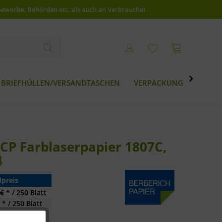
Gewerbe, Behörden etc. als auch an Verbraucher.

BRIEFHÜLLEN/VERSANDTASCHEN
VERPACKUNG
BESTS
DCP Farblaserpapier 1807C,
4
preis
€ * / 250 Blatt
 * / 250 Blatt
 * / 250 Blatt