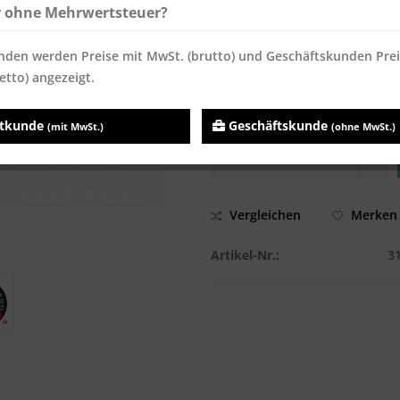
ab
160
7,56 € *
7,56 €
r ohne Mehrwertsteuer?
ab
320
7,44 € *
7,44 €
nden werden Preise mit MwSt. (brutto) und Geschäftskunden Pre
Inhalt:
250 Blatt
etto) angezeigt.
Preise inkl. MwSt.
zzgl. Versandk
Sofort versandfertig, Lieferzei
atkunde
Geschäftskunde
(mit MwSt.)
(ohne MwSt.)
Vergleichen
Merken
Artikel-Nr.:
3