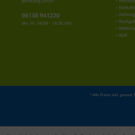
Versan
Beratung unter:
Kontak
06138 941220
Zahlun
Rückga
Mo.-Fr. 08:00 - 16:30 Uhr
Widerru
AGB
* Alle Preise inkl. gesetz