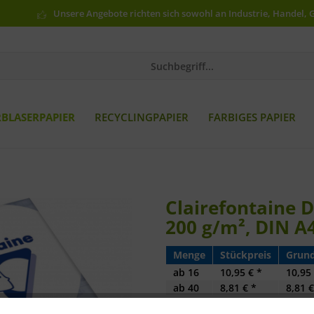
Unsere Angebote richten sich sowohl an Industrie, Handel, 
RBLASERPAPIER
RECYCLINGPAPIER
FARBIGES PAPIER
Clairefontaine 
200 g/m², DIN A
Menge
Stückpreis
Grund
ab
16
10,95 € *
10,95 
ab
40
8,81 € *
8,81 €
ab
80
8,45 € *
8,45 €