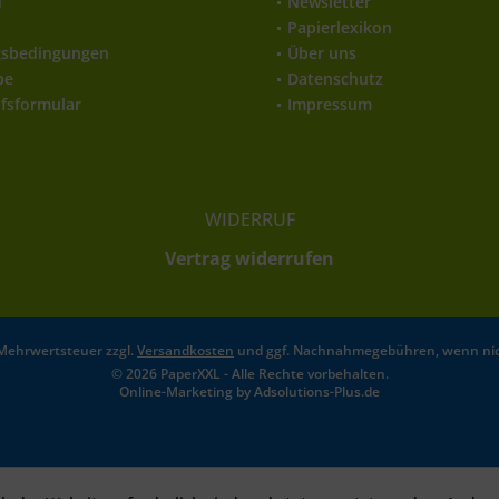
d
Newsletter
t
Papierlexikon
gsbedingungen
Über uns
be
Datenschutz
fsformular
Impressum
WIDERRUF
Vertrag widerrufen
l. Mehrwertsteuer zzgl.
Versandkosten
und ggf. Nachnahmegebühren, wenn nic
© 2026 PaperXXL - Alle Rechte vorbehalten.
Online-Marketing by
Adsolutions-Plus.de