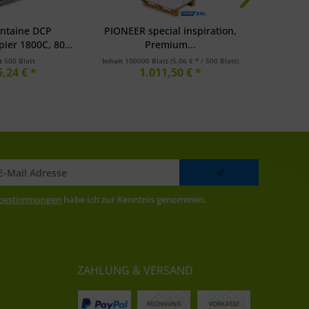
ontaine DCP
PIONEER special inspiration,
Happy Off
ier 1800C, 80...
Premium...
g/m
lt
500 Blatt
Inhalt
100000 Blatt
(5,06 € * / 500 Blatt)
Inhalt
10000
5,24 € *
1.011,50 € *
a
zbestimmungen
habe ich zur Kenntnis genommen.
ZAHLUNG & VERSAND