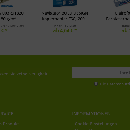
S 003R91820
Navigator BOLD DESIGN
Clairef
80 g/m²,...
Kopierpapier FSC, 200...
Farblaserpap
17 € * / 500 Blatt)
Inhalt
150 Blatt
Inha
 € *
ab 4,64 € *
ab 
sen Sie keine Neuigkeit
Die
Datenschut
ERVICE
INFORMATIONEN
s Produkt
Cookie-Einstellungen