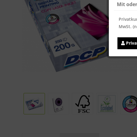
Mit ode
Privatku
MwSt. (n
Priv