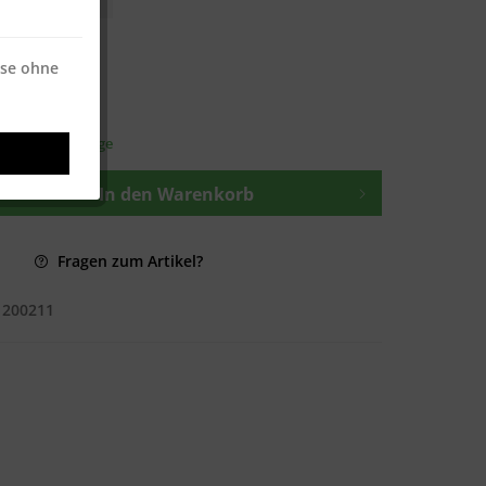
 * / 250 Blatt
 * / 250 Blatt
ise ohne
osten
—
t ca. 1-3 Werktage
In den
Warenkorb
Fragen zum Artikel?
1200211