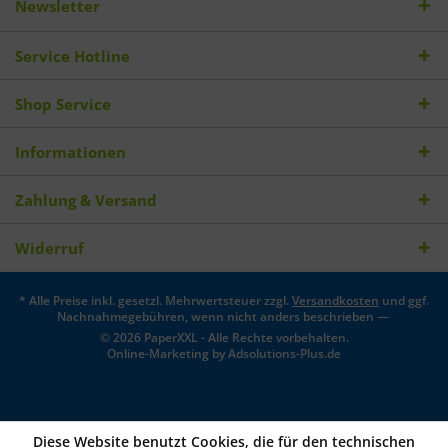
Newsletter
Service Hotline
Shop Service
Informationen
Zahlung & Versand
Widerruf
* Alle Preise inkl. gesetzl. Mehrwertsteuer zzgl.
Versandkosten
und ggf.
Nachnahmegebühren, wenn nicht anders beschrieben —
© 2026 PaperXXL - Alle Rechte vorbehalten.
Online-Marketing by
Adsolutions-Plus.de
Diese Website benutzt Cookies, die für den technischen