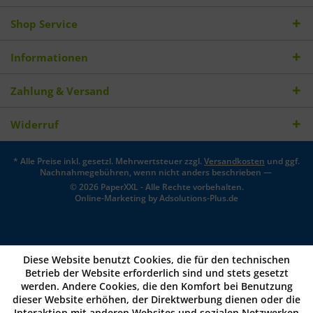
Shop Service
Informationen
Zahlung & Versand
Widerruf
* Alle Preise inkl. gesetzl. Mehrwertsteuer zzgl.
Versandkosten
und ggf.
Nachnahmegebühren, wenn nicht anders beschrieben —
© 2026 PaperXXL - Alle Rechte vorbehalten.
Online-Marketing by
Adsolutions-Plus.de
Diese Website benutzt Cookies, die für den technischen
Betrieb der Website erforderlich sind und stets gesetzt
werden. Andere Cookies, die den Komfort bei Benutzung
dieser Website erhöhen, der Direktwerbung dienen oder die
Interaktion mit anderen Websites und sozialen Netzwerken