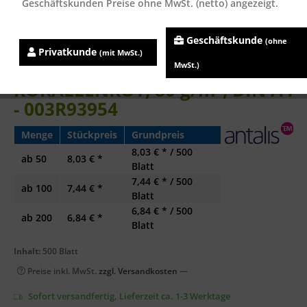
Geschäftskunden Preise ohne MwSt. (netto) angezeigt.
Geschäftskunde
(ohne
Privatkunde
(mit MwSt.)
XEROX Symphony
MwSt.)
KORALLENROT, 80 g/m², DIN A4
- 003R93954
Menge
Stückpreis
Grundpreis
8,03 € * / 500
ab
50
8,03 € *
Blatt
7,44 € * / 500
ab
100
7,44 € *
Blatt
6,84 € * / 500
ab
200
6,84 € *
Blatt
Inhalt:
500 Blatt
Preise inkl. MwSt.
zzgl. Versandkosten
—
Sofort versandfertig, Lieferzeit ca. 1-3 Werktage