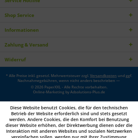
Service Hotline
Shop Service
Informationen
Zahlung & Versand
Widerruf
* Alle Preise inkl. gesetzl. Mehrwertsteuer zzgl.
Versandkosten
und ggf.
Nachnahmegebühren, wenn nicht anders beschrieben —
© 2026 PaperXXL - Alle Rechte vorbehalten.
Online-Marketing by
Adsolutions-Plus.de
Diese Website benutzt Cookies, die für den technischen
Betrieb der Website erforderlich sind und stets gesetzt
werden. Andere Cookies, die den Komfort bei Benutzung
dieser Website erhöhen, der Direktwerbung dienen oder die
Interaktion mit anderen Websites und sozialen Netzwerken
vereinfachen sollen, werden nur mit Ihrer Zustimmung