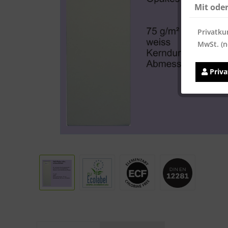
Mit ode
Privatku
MwSt. (n
Priv