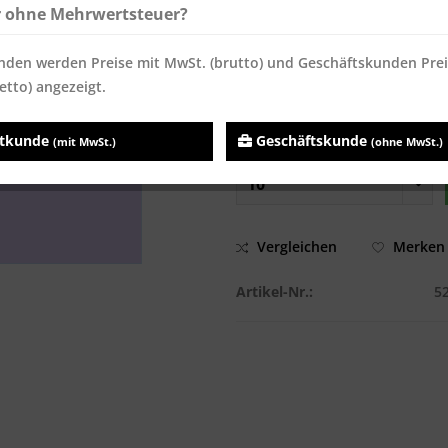
r ohne Mehrwertsteuer?
ab
20
37,13 € *
37,13 
ab
30
36,41 € *
36,41 
nden werden Preise mit MwSt. (brutto) und Geschäftskunden Pre
Inhalt:
1 Rolle(n)
etto) angezeigt.
Preise inkl. MwSt.
zzgl. Versandk
Sofort versandfertig, Lieferzei
atkunde
Geschäftskunde
(mit MwSt.)
(ohne MwSt.)
Vergleichen
Merken
Artikel-Nr.:
5