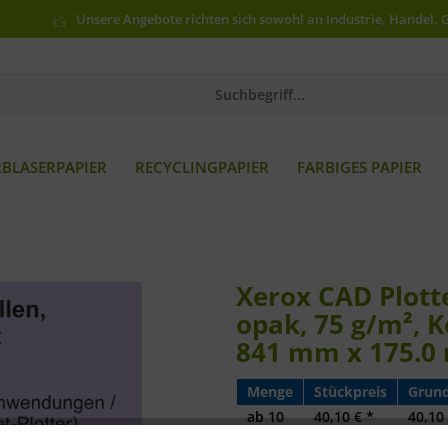
Unsere Angebote richten sich sowohl an Industrie, Handel, 
RBLASERPAPIER
RECYCLINGPAPIER
FARBIGES PAPIER
Xerox CAD Plotte
opak, 75 g/m²,
841 mm x 175.0
Menge
Stückpreis
Grund
ab
10
40,10 € *
40,10 
ab
15
38,56 € *
38,56 