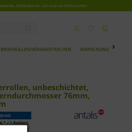
Gewerbe, Behörden etc. als auch an Verbraucher.

BRIEFHÜLLEN/VERSANDTASCHEN
VERPACKUNG
BESTS
rrollen, unbeschichtet,
 Kerndurchmesser 76mm,
 m
preis
€ * / 1 Rolle(n)
€ * / 1 Rolle(n)