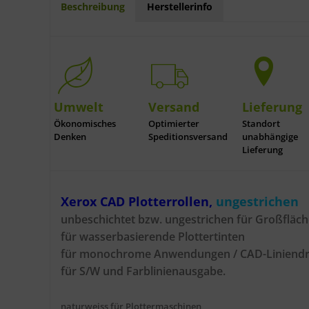
Beschreibung
Herstellerinfo
Umwelt
Versand
Lieferung
Ökonomisches
Optimierter
Standort
Denken
Speditionsversand
unabhängige
Lieferung
Xerox CAD Plotterrollen,
ungestrichen
unbeschichtet bzw. ungestrichen für Großfläc
für wasserbasierende Plottertinten
für monochrome Anwendungen / CAD-Liniendruck
für S/W und Farblinienausgabe.
naturweiss für Plottermaschinen