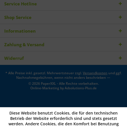
Service Hotline
Shop Service
Informationen
Zahlung & Versand
Widerruf
* Alle Preise inkl. gesetzl. Mehrwertsteuer zzgl.
Versandkosten
und ggf.
Nachnahmegebühren, wenn nicht anders beschrieben —
© 2026 PaperXXL - Alle Rechte vorbehalten.
Online-Marketing by
Adsolutions-Plus.de
Diese Website benutzt Cookies, die für den technischen
Betrieb der Website erforderlich sind und stets gesetzt
werden. Andere Cookies, die den Komfort bei Benutzung