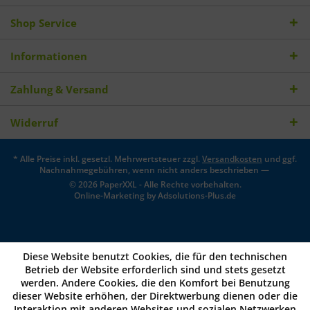
Shop Service
Informationen
Zahlung & Versand
Widerruf
* Alle Preise inkl. gesetzl. Mehrwertsteuer zzgl.
Versandkosten
und ggf.
Nachnahmegebühren, wenn nicht anders beschrieben —
© 2026 PaperXXL - Alle Rechte vorbehalten.
Online-Marketing by
Adsolutions-Plus.de
Diese Website benutzt Cookies, die für den technischen
Betrieb der Website erforderlich sind und stets gesetzt
werden. Andere Cookies, die den Komfort bei Benutzung
dieser Website erhöhen, der Direktwerbung dienen oder die
Interaktion mit anderen Websites und sozialen Netzwerken