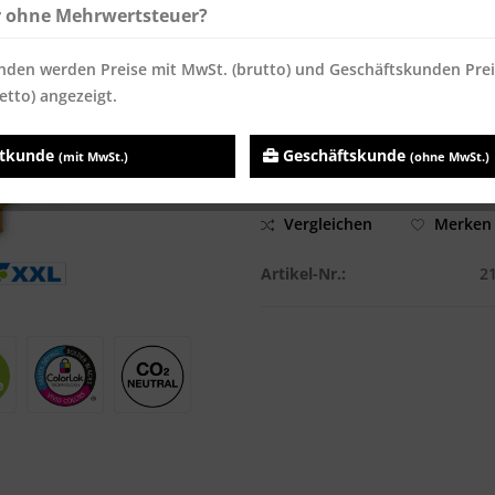
r ohne Mehrwertsteuer?
Inhalt:
100000 Blatt
Preise inkl. MwSt.
zzgl. Versandk
nden werden Preise mit MwSt. (brutto) und Geschäftskunden Pre
etto) angezeigt.
Sofort versandfertig, Lieferzei
atkunde
Geschäftskunde
(mit MwSt.)
(ohne MwSt.)
Vergleichen
Merken
Artikel-Nr.:
2