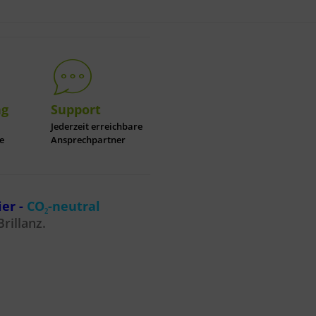
ng
Support
Jederzeit erreichbare
e
Ansprechpartner
ier -
CO₂-neutral
rillanz.