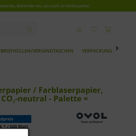
Gewerbe, Behörden etc. als auch an Verbraucher.

BRIEFHÜLLEN/VERSANDTASCHEN
VERPACKUNG
BESTS
rpapier / Farblaserpapier,
 CO₂-neutral - Palette =
dpreis
€ * / 500 Blatt
€ * / 500 Blatt