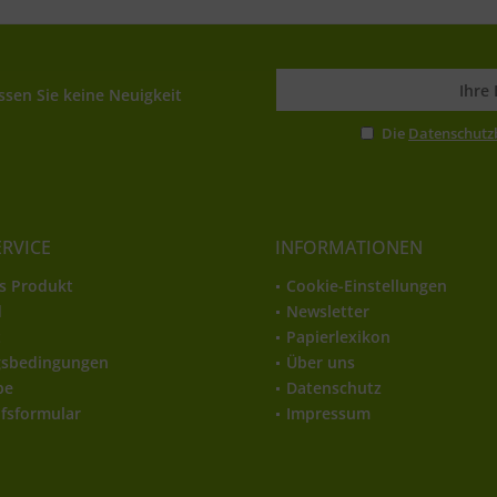
sen Sie keine Neuigkeit
Die
Datenschut
ERVICE
INFORMATIONEN
s Produkt
Cookie-Einstellungen
d
Newsletter
t
Papierlexikon
gsbedingungen
Über uns
be
Datenschutz
fsformular
Impressum