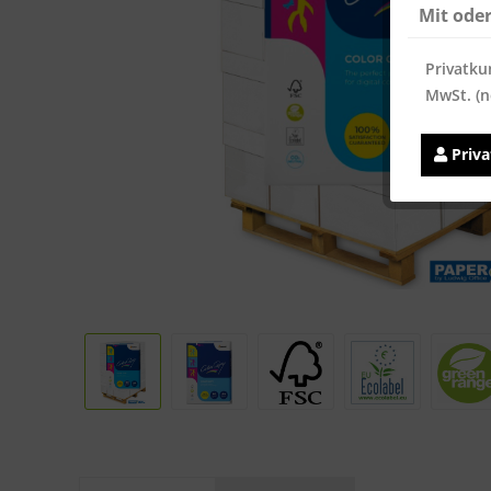
Mit ode
Privatku
MwSt. (n
Priv