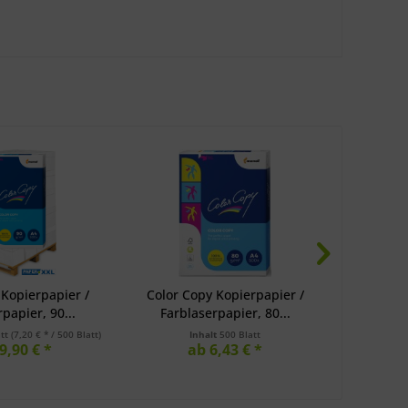
 Kopierpapier /
Color Copy Kopierpapier /
Color C
papier, 90...
Farblaserpapier, 80...
Farbla
att
(7,20 € * / 500 Blatt)
Inhalt
500 Blatt
9,90 € *
ab 6,43 € *