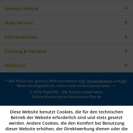
Service Hotline
Shop Service
Informationen
Zahlung & Versand
Widerruf
* Alle Preise inkl. gesetzl. Mehrwertsteuer zzgl.
Versandkosten
und ggf.
Nachnahmegebühren, wenn nicht anders beschrieben —
© 2026 PaperXXL - Alle Rechte vorbehalten.
Online-Marketing by
Adsolutions-Plus.de
Diese Website benutzt Cookies, die für den technischen
Betrieb der Website erforderlich sind und stets gesetzt
werden. Andere Cookies, die den Komfort bei Benutzung
dieser Website erhöhen, der Direktwerbung dienen oder die