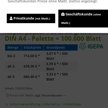
Geschäftskunden Preise ohne MwSt. (netto) angezeigt.
Geschäftskunde
(ohne
Privatkunde
(mit MwSt.)
MM Bloom SMART
MwSt.)
Kopierpapier PEFC, 80 g/m²,
DIN A4 - Palette = 100.000 Blatt
Menge
Stückpreis
Grundpreis
3,57 € * / 500
bis
2
714,00 € *
Blatt
3,39 € * / 500
ab
3
678,30 € *
Blatt
3,33 € * / 500
ab
5
666,40 € *
Blatt
Inhalt:
100000 Blatt
Preise inkl. MwSt.
zzgl. Versandkosten
—
Sofort versandfertig, Lieferzeit ca. 1-3 Werktage